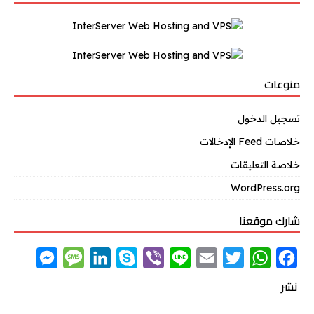
منوعات
تسجيل الدخول
خلاصات Feed الإدخالات
خلاصة التعليقات
WordPress.org
شارك موقعنا
M
M
L
S
V
L
E
T
W
F
e
e
i
k
i
i
m
w
h
a
نشر
s
s
n
y
b
n
a
i
a
c