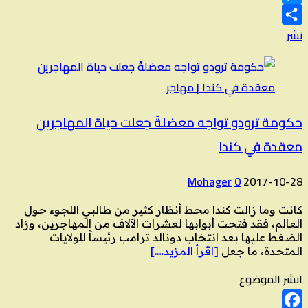
Messenger
نشر
حكومة ترودو تواجه معضلةً جعلت حياة المهاجرين
معقدة في كندا
Mohager
0
2017-10-28
كانت وما زالت كندا محط أنظار كثير من طالبي اللجوء حول
العالم، فقد فتحت أبوابها لعشرات الآلاف من المهاجرين، وزاد
الضغط عليها بعد انتخاب دونالد ترامب رئيساً للولايات
المتحدة، ما جعل
[اقرأ المزيد….]
انشر الموضوع