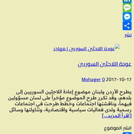
LinkedIn
Message
Messenger
نشر
عودة اللاجئين السوريين
Mohager
0
2017-10-17
يطرح الأردن ولبنان موضوع إعادة اللاجئين السوريين إلى
بلدهم، وقد تكرر طرح الموضوع مؤخراً على لسان مسؤولين
فيهما، وناقشتها اجتماعات وخطط طرحت في اجتماعات
رسمية ولدى فعاليات سياسية واقتصادية، وتناولتها وسائل
[اقرأ المزيد….]
انشر الموضوع