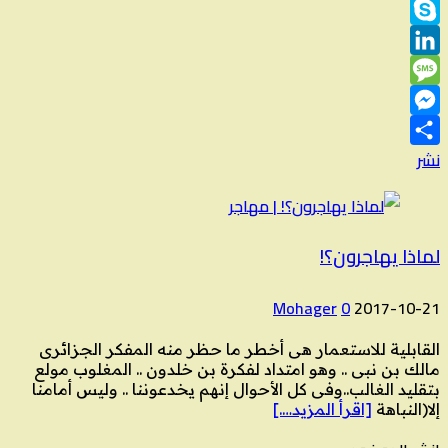
Viber
Skype
LinkedIn
Message
Messenger
نشر
لماذا يهاجرون؟!
Mohager
0
2017-10-21
القابلية للاستعمار هى أخطر ما حظر منه المفكر الجزائرى
مالك بن نبى .. وهو امتداد لفكرة بن خلدون .. المغلوب مولع
بتقليد الغالب..وفى كل الأحوال إنهم يخدعوننا .. وليس أمامنا
إلا(النباهة
[اقرأ المزيد….]