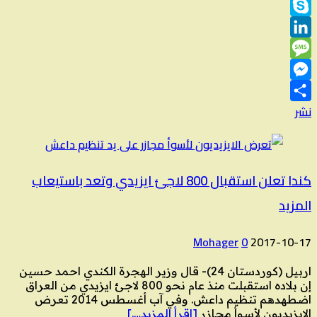
Viber
Skype
LinkedIn
Message
Messenger
نشر
كندا تعلن استقبال 800 لاجئ ايزيدي وتعد باستيعاب
المزيد
Mohager
0
2017-10-17
اربيل (كوردستان 24)- قال وزير الهجرة الكندي احمد حسين
إن بلاده استقبلت منذ عام نحو 800 لاجئ ايزيدي من العراق
اضطهدهم تنظيم داعش. وفي آب أغسطس 2014 تعرض
الايزيديون لأسوأ مجازر
[اقرأ المزيد….]