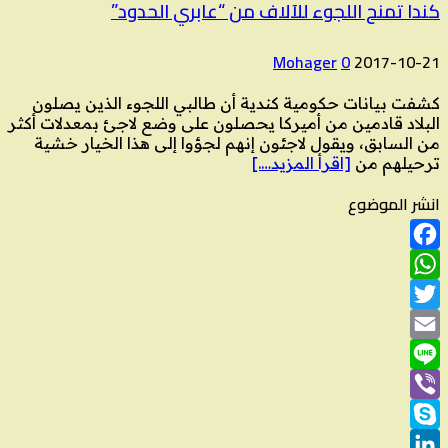
كندا تمنح اللجوء للآلاف من “عابري الحدود”
Mohager
0
2017-10-21
كشفت بيانات حكومية كندية أن طالبي اللجوء الذين يصلون
البلاد قادمين من أميركا يحصلون على وضع لاجئ بمعدلات أكثر
من السابق، ويقول لاجئون إنهم لجؤوا إلى هذا الخيار خشية
ترحيلهم من
[اقرأ المزيد….]
انشر الموضوع
Facebook
WhatsApp
Twitter
Email
Line
Viber
Skype