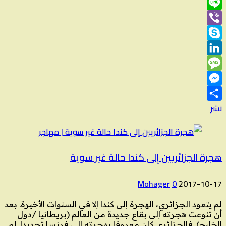
Email
Line
Viber
Skype
LinkedIn
Message
Messenger
نشر
هجرة الجزائريين إلى كندا حالة غير سوية
Mohager
0
2017-10-17
لم يتعود الجزائري، الهجرة إلى كندا إلا في السنوات الأخيرة. بعد
أن تنوعت هجرته إلى بقاع جديدة من العالم (بريطانيا /دول
الخليج). فالجزائري كان معروفا بهجرته إلى فرنسا تحديدا. لم