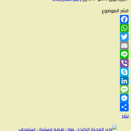
انشر الموضوع
Facebook
WhatsApp
Twitter
Email
Line
Viber
Skype
LinkedIn
Message
Messenger
نشر