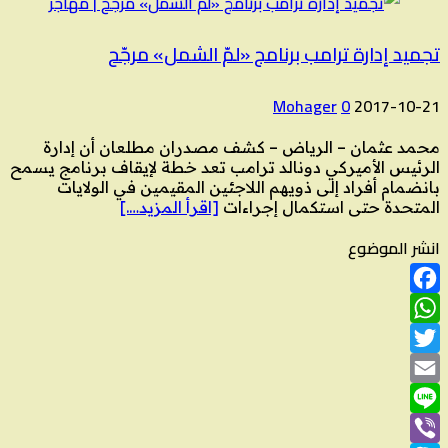
تجميد إدارة ترامب برنامج «لمّ الشمل» مرجّح
Mohager
0
2017-10-21
محمد عثمان – الرياض – كشف مصدران مطلعان أن إدارة
الرئيس الأميركي دونالد ترامب تعد خطة لإيقاف برنامج يسمح
بانضمام أفراد إلى ذويهم اللاجئين المقيمين في الولايات
المتحدة حتى استكمال إجراءات
[اقرأ المزيد….]
انشر الموضوع
Facebook
WhatsApp
Twitter
Email
Line