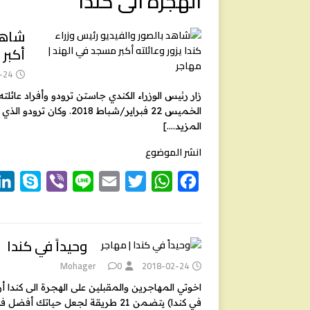
الهجرة الى كندا
شاهد 
أكبر
-24
زار رئيس الوزراء الكندي جاستن ترودو وأفراد عائ
الخميس 22 فبراير/شباط 2018. وكان ترودو الذي يقوم بزيارةٍ إلى الهند تستغرق أسبوعاً يصطحب زوجته
المزيد….]
انشر الموضوع
S
V
L
E
T
W
F
k
i
i
m
w
h
a
y
b
n
a
i
a
c
e
t
t
i
e
e
p
وحيداً في كندا
e
r
l
t
s
b
Mohager
0
2018-02-24
e
A
o
اخوتي المهاجرين والمقبلين على الهجرة الى كندا أر
r
p
o
في كندا) يتضمن 21 طريقة لجعل حياتك أفضل في كندا وهو دليل مخصص