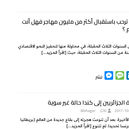
e
e
i
s
s
n
k
s
s
ترحب باستقبال أكثر من مليون مهاجر فهل أنت
 ؟
e
a
e
n
g
d
g
e
I
 السنوات الثلاث المقبلة، في محاولة منها لتحفيز النمو الاقتصادي
سنة من السنوات الثلاث المقبلة، حيث
[اقرأ المزيد….]
e
n
r
M
M
L
نشر
e
e
i
s
s
n
k
s
s
الجزائريين إلى كندا حالة غير سوية
e
a
e
Mohager
0
2017-10
n
g
d
 الأخيرة. بعد أن تنوعت هجرته إلى بقاع جديدة من العالم (بريطانيا
g
e
I
رنسا تحديدا. لم تتنوع
[اقرأ المزيد….]