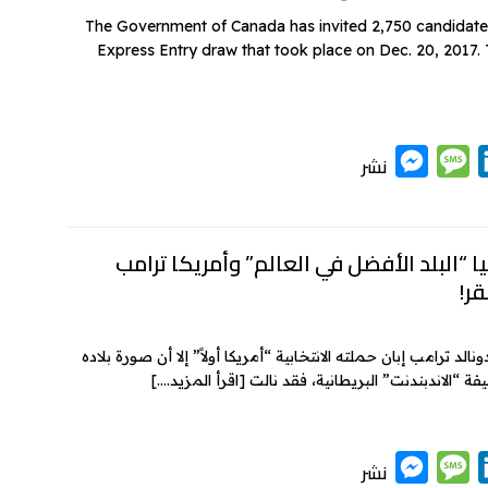
g
e
I
The Government of Canada has invited 2,750 candidates
Express Entry draw that took place on Dec. 20, 2017
e
n
r
M
M
L
نشر
e
e
i
s
s
n
k
s
s
يا “البلد الأفضل في العالم” وأمريكا ترامب
قر!
e
a
e
n
g
d
g
e
I
لد ترامب إبان حملته الانتخابية “أمريكا أولاً” إلا أن صورة بلاده
 “الاندبندنت” البريطانية، فقد نالت
[اقرأ المزيد….]
e
n
r
M
M
L
نشر