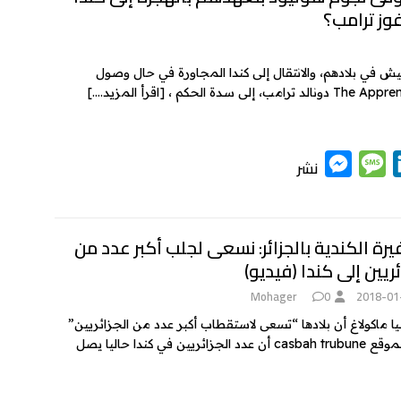
k
وز ترامب؟
e
a
e
e
n
g
d
g
e
I
يش في بلادهم، والانتقال إلى كندا المجاورة في حال وصول
[اقرأ المزيد….]
e
n
r
M
M
L
نشر
e
e
i
s
s
n
k
s
s
رة الكندية بالجزائر: نسعى لجلب أكبر عدد من
ئريين إلى كندا (فيديو)
e
a
e
n
g
d
Mohager
0
2018-01
g
e
I
ية باتريسيا ماكولاغ أن بلادها “تسعى لاستقطاب أكبر عدد من الجزائريين”
ا حاليا يصل
e
n
r