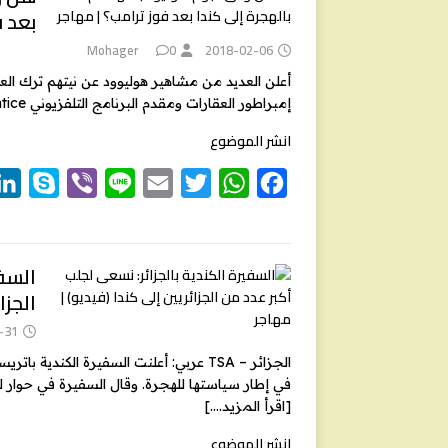
بعد ف
e
r
l
t
s
b
e
A
o
Mohager
0
2018-02-06
r
p
o
أعلن العديد من مشاهير هوليوود عن نيتهم ترك الع
إمبراطور العقارات ومقدم البرنامج التلفزيوني The Apprentice دونالد ترامب، إلى سدة الحكم ،
p
k
انشر الموضوع
S
V
L
E
T
W
F
k
i
i
m
w
h
a
y
b
n
a
i
a
c
e
t
t
i
e
e
p
السفي
الجزا
e
r
l
t
s
b
e
A
o
-31
r
p
o
الجزائر – TSA عربي: أعلنت السفيرة الكند
في إطار سياستها للهجرة. وقال السفيرة في حوار لموقع casbah trubune أن عدد الجزائريين في كند
p
k
[اقرأ المزيد….]
انشر الموضوع