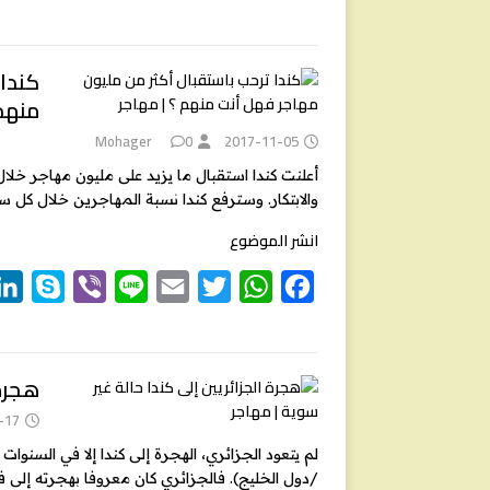
k
i
i
m
w
h
a
y
b
n
a
i
a
c
e
t
t
i
e
e
p
كندا 
منهم
e
r
l
t
s
b
e
A
o
Mohager
0
2017-11-05
r
p
o
أعلنت كندا استقبال ما يزيد على مليون مهاجر خلال
والابتكار. وسترفع كندا نسبة المهاجرين خلال كل 
p
k
انشر الموضوع
S
V
L
E
T
W
F
k
i
i
m
w
h
a
y
b
n
a
i
a
c
e
t
t
i
e
e
p
هجرة 
e
r
l
t
s
b
-17
e
A
o
لم يتعود الجزائري، الهجرة إلى كندا إلا في السنوات
r
p
o
/دول الخليج). فالجزائري كان معروفا بهجرته إلى ف