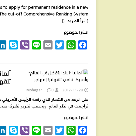
r
p
o
 to apply for permanent residence in a new
. The cut-off Comprehensive Ranking System
p
k
[اقرأ المزيد….]
انشر الموضوع
S
V
L
E
T
W
F
k
i
i
m
w
h
a
y
b
n
a
i
a
c
e
t
t
i
e
e
p
ألمان
تتقه
e
r
l
t
s
b
e
A
o
Mohager
0
2017-11-28
r
p
o
على الرغم من الشعار الذي رفعه الرئيس الأمريكي دونا
تراجعت في نظر العالم. وبحسب تقرير نشرته صحيفة
p
k
انشر الموضوع
S
V
L
E
T
W
F