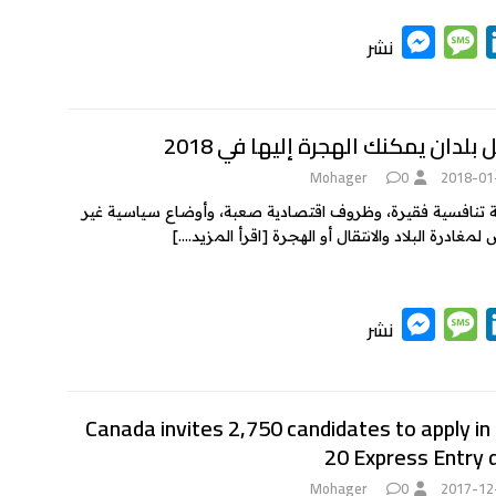
M
M
L
نشر
e
e
i
s
s
n
k
s
s
بلدان يمكنك الهجرة إليها في 2018
e
a
e
Mohager
0
2018-01
n
g
d
ة تنافسية فقيرة، وظروف اقتصادية صعبة، وأوضاع سياسية غير
g
e
I
غادرة البلاد والانتقال أو الهجرة
[اقرأ المزيد….]
e
n
r
M
M
L
نشر
e
e
i
s
s
n
Canada invites 2,750 candidates to apply in
s
s
k
20 Express Entry 
e
a
e
n
g
d
Mohager
0
2017-12