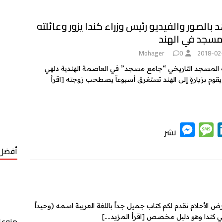
بالصور والفيديو رئيس وزراء كندا يزور وعائلته
 مسجد في الهند
Mohager
0
2018-02
لته المسجد التاريخي “جامع مسجد” في العاصمة الهندية دلهي
[اقرأ
M
M
L
نشر
e
e
i
أفضل 
s
s
n
s
s
k
e
a
e
n
g
d
ض الأحلام نقدم لكم كتاب جميل جداً باللغة العربية اسمه (وحيداً
g
e
I
[اقرأ المزيد….]
منوعا