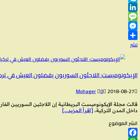
Skype
LinkedIn
Message
Messenger
نشر
الإيكونوميست: اللاجئون السوريون يفضلون العيش في تركيا 
Mohager
0
2018-08-27
قالت مجلة الإيكونوميست البريطانية إن اللاجئين السوريين الف
داخل المدن التركية،
[اقرأ المزيد….]
انشر الموضوع