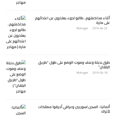
أثناء محاكمتهم.. طالبو لجوء يعتذرون عن اعتدائهم
على مارة
Mohager
2019-04-23
طرق بديلة وعنف وموت: الوضع على طول “طريق
البلقان”
Mohager
2019-04-18
ألمانيا- السجن لسوريين وعراقي أحرقوا ممتلكات
لأتراك