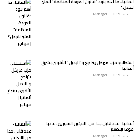
ألمانيا.. ما أهم بنود “قانون العودة المنظمة” المثير
للجدل؟
Mohager
2019-04-23
استطلاع: حزب ميركل يتراجع و”البديل” الأقوى بشرق
ألمانيا
Mohager
2019-04-23
ألمانيا- عدد قليل جدا من اللاجئين السوريين عادوا
طوعا لبلدهم
Mohager
2019-04-23