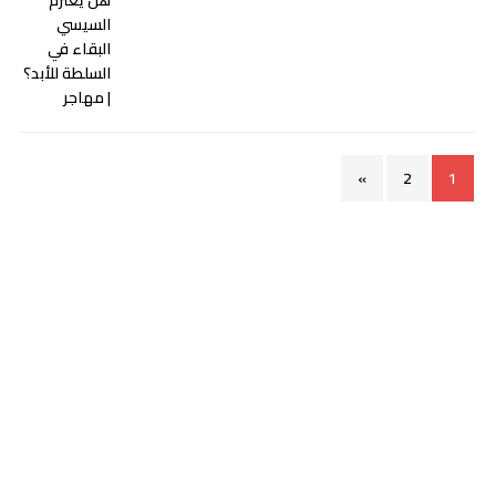
»
2
1