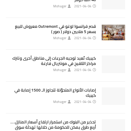
Mohager
2021-04-04
قصر فرانسوا لوغو في Outremont معروض للبيع
بسعر 5 ملايين دولار ( صور )
Mohager
2021-04-04
كيبيك تُعيد توجيه الجرعات إلى مناطق أخرى وتترك
مراكز التلقيح في مونتريال فارغة
Mohager
2021-04-04
إصابات الأنواع المتحوّلة تتجاوز الـ 1500 إصابة في
كيبيك
Mohager
2021-04-04
تحذير من البنوك من استمرار ارتفاع أسعار المنازل …
أربع طرق يمكن للحكومة من خلالها تهدئة سوق