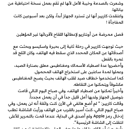
وشعرت بالصدمة وخيبة الأمل لأنها لم تقم بعمل نسخة احتياطية من
بياناتها.
واعتقدت كاريير أنها لن تسترد الجهاز أبداً، ولكن بعد أسبوعين كانت
المفاجأة !
فصل ممرضة من أونتاريو لإعطائها اللقاح لأقربائها غير المؤهلين
حيث توجهت كاريير في رحلة ثانية إلى بحيرة واسكيسو وبحثت مع
أصدقائها عن المكان المحدد الذي سقط فيه الهاتف، وكان الثلج قد
غمره بالفعل.
وأحضروا عدة اصطياد الأسماك ومغناطيس معلق بصنارة الصيد،
وعملوا لمدة ساعتين على استخراج الهاتف المحمول.
كما استخدموا خطاف صيد لقلب الهاتف بحيث يصبح المغناطيس
مكشوفاً ويتمكنوا من التقاطه.
وأخيراً تمكنوا من اصطياد الهاتف، وفي صباح اليوم التالي قامت
بتوصيل الجهاز ولديها أمل قليل جداً في أن يعمل مجدداً.
وقالت كاريير: ” لم أضع هاتفي في الأرز، كنت واثقة أنه لن يعمل، وفي
صباح اليوم التالي، كنت أسير بالقرب من الهاتف ورأيت الشاشة تطلب
إدخال رمز Apple ولم أصدق في البداية، عندما قمت بالتمرير للأعلى
انتقلت إلى الشاشة الرئيسية”.
وأوضحت أن الكاميرا كان عليها بعض الماء، ولكنها اختفت من تلقاء