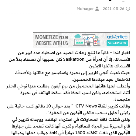
Mohager
2021-03-26
اخبار كندا – غالباً ما تنتج رحلات الصيد عن اصطياد عدد كبير من
الأسماك، إلا أن امرأة من Saskatoon كان نصيبها أن تصطاد بدلاً من
الأسماك هاتفها الآيفون.
حيث ذهبت أنجي كاريير إلى بحيرة واسكيسو مع عائلتها والأصدقاء
للاحتفال بعيد ميلادها الخمسين.
وأعطت ابنتها هاتفها المحمول من نوع آيفون وطلبت منها توخي الحذر
أثناء استخدامه، ولكن لسوء الحظ فقد سقط الهاتف في بحيرة
متجمدة.
وقالت كاريير لقناة CTV News: ” بعد حوالي 10 دقائق كنت جاثية على
ركبتي أحاول سحب هاتفي الآيفون من الحفرة”.
ولكن فشلت كافة المحاولات في استرداد الهاتف، ووجدته كاريير في
قاع البحيرة عبر المياه الصافية، وذكرت أنها كانت تعتمد على جهازها
الآيفون الذي بلغت تكلفته 1300 دولاراً في كافة جوانب عملها وحياتها.