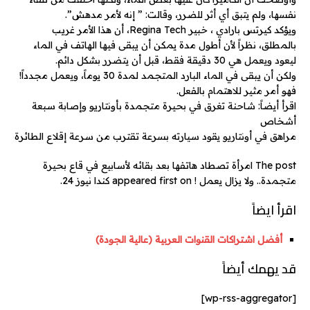
نفسها، ولم يتبق أي أثر للضرر، وقالت: ” إنه لأمر مدهش”.
ويؤكد كيرتس بارادي ، خبير Regina Tech، أن هذا الأمر غريب
بالمطلق، نظراً لأن أطول مدة يمكن أن يبقى فيها الهاتف في الماء
ليعود ويعمل هي 30 دقيقة فقط، قبل أن يتضرر بشكل دائم.
ولكن أن يبقى في الماء البارد المتجمد لمدة 30 يوماً، ويعمل مجدداً!
فهو أمر مثير للاهتمام بالفعل.
اقرأ أيضاً: شاحنة تغرق في بحيرة متجمدة بأونتاريو وإصابة سبعة
أشخاص
مراهق في أونتاريو يقود سيارته بسرعة تقترب من سرعة إقلاع الطائرة
The post امرأة تصطاد هاتفها بعد بقائه لأسابيع في قاع بحيرة
متجمدة.. ولا يزال يعمل ! appeared first on كندا نيوز 24.
اقرأ ايضاً
أفضل اشتراكات القنوات العربية (عالية الجودة)
قد يهمك أيضاً
[wp-rss-aggregator]