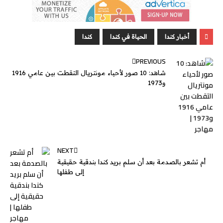
s
s
k
p
e
e
i
t
t
e
e
a
e
e
r
l
t
s
b
n
g
d
e
A
o
أخبار كندا
الحياة في كندا
كندا
g
e
I
r
p
o
PREVIOUS
e
n
p
k
شاهد: 10 صور لأحياء مونتريال التقطت بين عامي 1916
r
و1973
NEXT
أم تشعر بالصدمة بعد أن سلم بريد كندا بندقية حقيقية
إلى طفلها