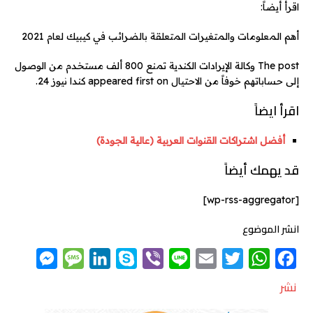
اقرأ أيضاً:
أهم المعلومات والمتغيرات المتعلقة بالضرائب في كيبيك لعام 2021
The post وكالة الإيرادات الكندية تمنع 800 ألف مستخدم من الوصول
إلى حساباتهم خوفاً من الاحتيال appeared first on كندا نيوز 24.
اقرأ ايضاً
أفضل اشتراكات القنوات العربية (عالية الجودة)
قد يهمك أيضاً
[wp-rss-aggregator]
انشر الموضوع
M
M
L
S
V
L
E
T
W
F
e
e
i
k
i
i
m
w
h
a
نشر
s
s
n
y
b
n
a
i
a
c