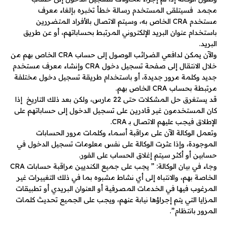
مجمد فسيتلقى المستخدم رسالة خطأ تخبره بإلغاء معرف
مستخدم CRA الخاص به، وسيتم الاتصال بالأفراد المتضررين
باستخدام عنوان البريد الإلكتروني المرتبط بحساباتهم، أو عن طريق
البريد.
والآن يمكن لدافعي الضرائب الوصول إلى حساب CRA الخاص بهم من
خلال الانتقال إلى صفحة تسجيل دخول CRA وإنشاء معرف مستخدم
جديد وكلمة مرور جديدة، أو باستخدام طريقة تسجيل دخول مختلفة
مرتبطة بحساب CRA الخاص بهم.
قد يستغرق حل المشكلات حتى 22 مارس، ولكن بعد ذلك التاريخ إذا
كان المستخدمون غير قادرين على تسجيل الدخول إلى حساباتهم على
الإطلاق فيجب عليهم الاتصال بـ CRA.
وتعمل الوكالة الآن على مراقبة أسماء وكلمات مرور الحسابات
الموجودة، وإذا عثرت الوكالة على نفس معلومات تسجيل الدخول في
حسابين أو أكثر سيتم إغلاق الحساب على الفور.
وجاء في بيان الوكالة: ” يجب على جميع الكنديين مراقبة حسابات CRA
الخاصة بهم، والانتباه إلى أي نشاط مشبوه بما في ذلك التغييرات غير
المرغوب فيها في الخدمات المصرفية أو العنوان البريدي أو تطبيقات
المزايا التي يتم إجراؤها نيابة عنهم، ويجب على الجميع تحديث كلمات
المرور بانتظام”.