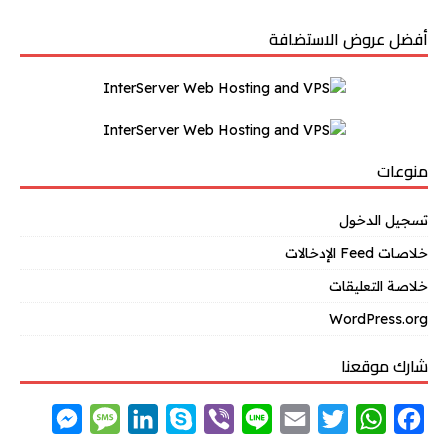
أفضل عروض الاستضافة
منوعات
تسجيل الدخول
خلاصات Feed الإدخالات
خلاصة التعليقات
WordPress.org
شارك موقعنا
M
M
L
S
V
L
E
T
W
F