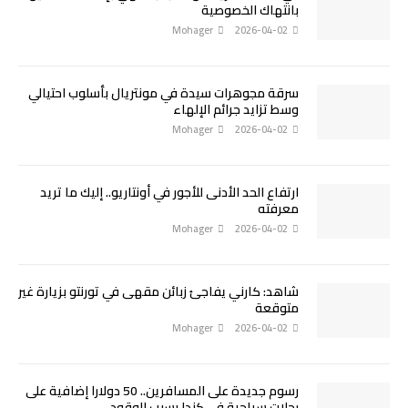
بانتهاك الخصوصية
Mohager
2026-04-02
سرقة مجوهرات سيدة في مونتريال بأسلوب احتيالي
وسط تزايد جرائم الإلهاء
Mohager
2026-04-02
ارتفاع الحد الأدنى للأجور في أونتاريو.. إليك ما تريد
معرفته
Mohager
2026-04-02
شاهد: كارني يفاجئ زبائن مقهى في تورنتو بزيارة غير
متوقعة
Mohager
2026-04-02
رسوم جديدة على المسافرين.. 50 دولارا إضافية على
رحلات سياحية في كندا بسبب الوقود