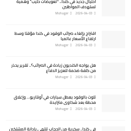
احتيال جديد في كندا.. “تعويضات حليب” وهمية
تستهدف المواطنين
Mohager
2026-04-03
اقتراح بإلغاء ضرائب الوقود في كندا مؤقتا وسط
ارتفاع الأسعار عالميا
Mohager
2026-04-03
هل يواجه الكنديون زيادة في الضرائب؟.. تقرير يحذر
من كلفة ضخمة لتعزيز الدفاع
Mohager
2026-04-03
تلوث بالوقود يعطل سيارات في أونتاريو… وإغلاق
محطة بعد شكاوى متزايدة
Mohager
2026-04-03
في كندا.. سخرية من الحجاب تنتهي بإدانة المشتكين