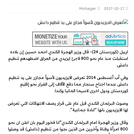
Mohager
2017-10-17
اربيل (كوردستان 24)- قال وزير الهجرة الكندي احمد حسين إن بلاده
استقبلت منذ عام نحو 800 لاجئ ايزيدي من العراق اضطهدهم تنظيم
داعش.
وفي آب أغسطس 2014 تعرض الايزيديون لأسوأ مجازر على يد تنظيم
داعش عندما اجتاح سنجار مما دفع الآلاف إلى الفرار نحو إقليم
كوردستان ودول اخرى لاسيما المانيا وكندا.
وصوت البرلمان الكندي قبل عام على قرار يصف الانتهاكات التي تعرض
لها الايزيديون بانها “ابادة جماعية”.
وقال وزير الهجرة امام البرلمان الكندي”انا فخور اليوم بان اعلن ان نحو
800 امرأة وفتاة وآخرين من الذين نجوا من تنظيم (داعش) قد وصلوا