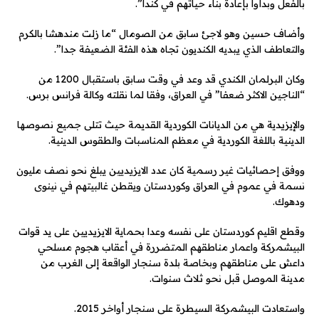
بالفعل وبدأوا بإعادة بناء حياتهم في كندا”.
وأضاف حسين وهو لاجئ سابق من الصومال “ما زلت مندهشا بالكرم
والتعاطف الذي يبديه الكنديون تجاه هذه الفئة الضعيفة جدا”.
وكان البرلمان الكندي قد وعد في وقت سابق باستقبال 1200 من
“الناجين الاكثر ضعفا” في العراق، وفقا لما نقلته وكالة فرانس برس.
والإيزيدية هي من الديانات الكوردية القديمة حيث تتلى جميع نصوصها
الدينية باللغة الكوردية في معظم المناسبات والطقوس الدينية.
ووفق إحصائيات غير رسمية كان عدد الايزيديين يبلغ نحو نصف مليون
نسمة في عموم في العراق وكوردستان ويقطن غالبيتهم في نينوى
ودهوك.
وقطع اقليم كوردستان على نفسه وعدا بحماية الايزيديين على يد قوات
البيشمركة واعمار مناطقهم المتضررة في أعقاب هجوم مسلحي
داعش على مناطقهم وبخاصة بلدة سنجار الواقعة إلى الغرب من
مدينة الموصل قبل نحو ثلاث سنوات.
واستعادت البيشمركة السيطرة على سنجار أواخر 2015.