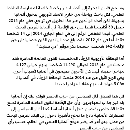
ويسمح قانون الهجرة إلى ألمانيا، عبر رخصة خاصة لممارسة النشاط
العلمي، لكل باحث وباحثة من خارج الاتحاد الأوروبي بدخول ألمانيا
بسهولة. لكن أعداد الوافدين عبر هذا الطريق في تراجع. ففي عام 2013
حصل 38 أكاديميا فقط على حق الإقامة في ألمانيا لغرض البحث
العلمي. فيما انخفض الرقم إلى في العام الجاري 2014 إلى 14 شخصا
فقط. أما في عام 2012 فقط بلغ عدد الوافدين الذين حصلوا على حق
الإقامة 142 شخصا، حسبما ذكر موقع “دي تسايت”.
أما البطاقة الأوروبية الزرقاء المخصصة للقوى العالمة الماهرة فقد
منحت في عام 2013 لحوالي 11.290 شخصا، بينهم حوالي 4.127
مهاجرا جديدا، فيما كان الآخرون مقيمون في ألمانيا لأسباب أخرى.
وفي الربع الأول من عام 2014 منحت البطاقة الزرقاء في ألمانيا لـ
3.086 مهاجرا، بينهم 1.444 مهاجرا جديدا.
في هذا السياق قال السياسي من حزب الخضر فولكر بيك إن ألمانيا
بلد غير جذاب للمهاجرين. وأن حق الإقامة للقوى العاملة الماهرة تمنح
فقط لأشخاص يقيمون داخل ألمانيا أساسا. كما أشار السياسي إلى
السفارات الألمانية نادرا ما تمنح تأشيرة دخول إلى البلاد لغرض البحث
عن عمل. وهو أمر قد يضر موقع ألمانيا العلمي في العالم، حسب رأي
السياسي من حزب الخضر.