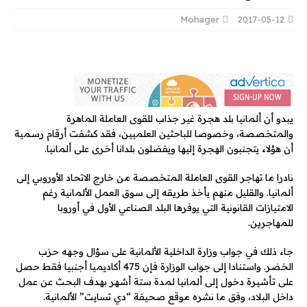
Mohager
2017-05-12
يبدو أن ألمانيا بلد هجرة غير جذاب للقوى العاملة الماهرة
والمتخصصة، وخصوصا للباحثين العلميين، فقد كشفت أرقام رسمية
أن هؤلاء يتجنبون الهجرة إليها ويفضلون بلدانا أخرى على ألمانيا.
نادرا ما تهاجر القوى العاملة المتخصصة من خارج الاتحاد الأوروبي إلى
ألمانيا. والقليل منهم يأخذ طريقه إلى سوق العمل الألمانية رغم
الامتيازات القانونية التي يوفرها البلد الصناعي الأول في أوروبا
للمهاجرين.
جاء ذلك في جواب وزارة الداخلية الألمانية على سؤال وجهه حزب
الخضر. واستنادا إلى جواب الوزارة فإن 475 أكاديميا أجنبيا فقط حصل
على تأشيرة دخول إلى ألمانيا لمدة ستة أشهر بهدف البحث عن عمل
داخل البلاد، وفق ما نشره موقع صحيفة “دي تسايت” الألمانية.