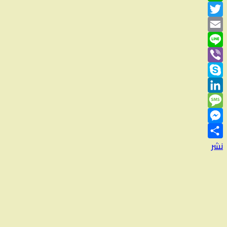
WhatsApp
Twitter
Email
Line
Viber
Skype
LinkedIn
Message
Messenger
نشر