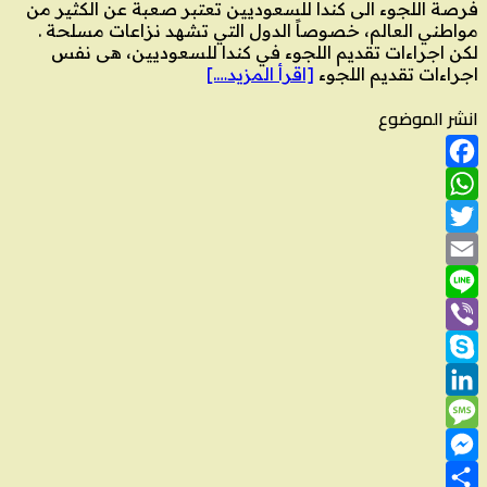
فرصة اللجوء الى كندا للسعوديين تعتبر صعبة عن الكثير من
مواطني العالم، خصوصاً الدول التي تشهد نزاعات مسلحة .
لكن اجراءات تقديم اللجوء في كندا للسعوديين، هى نفس
اجراءات تقديم اللجوء
[اقرأ المزيد….]
انشر الموضوع
Facebook
WhatsApp
Twitter
Email
Line
Viber
Skype
LinkedIn
Message
Messenger