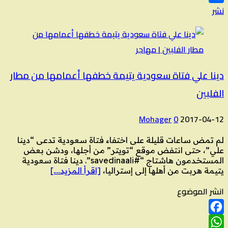
نشر
دينا علي فتاة سعودية يتيمة خطفها أعمامها من مطار
الفلبين
Mohager
0
2017-04-12
لم تمض ساعات قليلة على اختفاء فتاة سعودية تدعى “دينا
علي”، حتى انتفض موقع “تويتر” من أجلها، ودشن بعض
المستخدمون هاشتاج “#savedinaali”. دينا فتاة سعودية
يتيمة هربت من أهلها إلى إستراليا،
[اقرأ المزيد….]
انشر الموضوع
Facebook