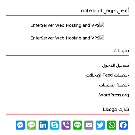
أفضل عروض الاستضافة
منوعات
تسجيل الدخول
خلاصات Feed الإدخالات
خلاصة التعليقات
WordPress.org
شارك موقعنا
M
M
L
S
V
L
E
T
W
F
e
e
i
k
i
i
m
w
h
a