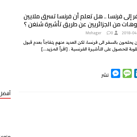
 إلى فرنسا .. هل تعلم أن فرنسا تسرق ملايين
روهات من الجزائريين عن طريق تأشيرة شنغن ؟
Mohager
0
2018-04
ين يحلمون بالسفر الى فرنسا، لكن العديد منهم يتفاجأ بعدم قبول
لوبة للحصول على التأشيرة الفرنسية .
[اقرأ المزيد….]
M
M
L
نشر
e
e
i
s
s
n
أفضل 
s
s
k
e
a
e
n
g
d
g
e
I
منوعا