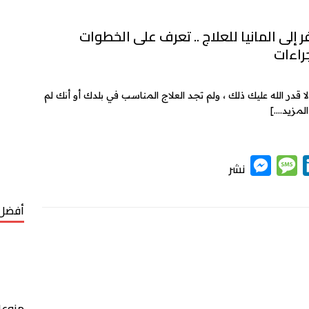
 إلى المانيا للعلاج .. تعرف على الخطوات
راءات
لا قدر الله عليك ذلك ، ولم تجد العلاج المناسب في بلدك أو أنك لم
المزيد….]
M
M
L
نشر
e
e
i
s
s
n
أفضل 
s
s
k
e
a
e
n
g
d
g
e
I
منوعا