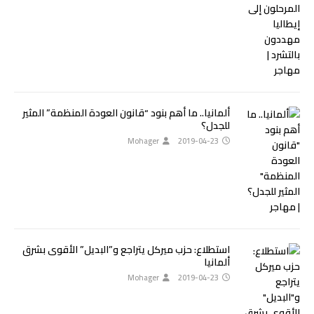
ألمانيا.. ما أهم بنود “قانون العودة المنظمة” المثير
للجدل؟
Mohager
2019-04-23
استطلاع: حزب ميركل يتراجع و”البديل” الأقوى بشرق
ألمانيا
Mohager
2019-04-23