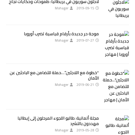
لاجئون سوريون في بريطانيا: طموحات وحكايات نجاح
Mohager
2019-09-15
موجة حر جديدة بأرقام قياسية تضرب أوروبا
Mohager
2019-07-27
“خطوة مع اللاجئين”…حملة للتضامن مع الباحثين عن
الأمان
Mohager
2019-06-21
مجلة ألمانية: طالبو اللجوء المرحلون إلى إيطاليا
مهددون بالتشرد
Mohager
2019-05-28