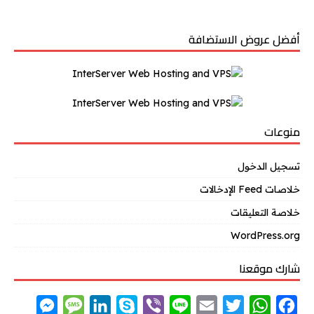
أفضل عروض الاستضافة
منوعات
تسجيل الدخول
خلاصات Feed الإدخالات
خلاصة التعليقات
WordPress.org
شارك موقعنا
M
M
L
S
V
L
E
T
W
F