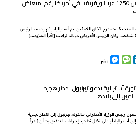
k
s
s
توطين 1250 عربيا وإفريقيا في أمريكا رغم امتعاض
ب
e
a
e
n
g
d
g
e
I
ات المتحدة ستحترم اتفاق اللاجئين مع أستراليا، رغم وصف الرئيس
[اقرأ المزيد….]
e
n
r
M
M
L
نشر
e
e
i
s
s
n
k
s
s
ورة أسترالية تدعو تيرنبول لحظر هجرة
لمين إلى بلادها
e
a
e
n
g
d
g
e
I
سون رئيس الوزراء الأسترالي مالكولم تيرنبول إلى النظر بجدية
ستراليا، أو على الأقل تشديد إجراءات التدقيق بشأن
[اقرأ
e
n
r