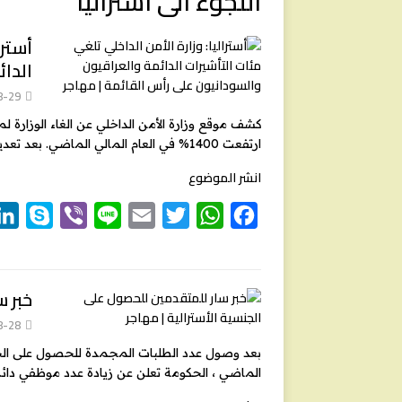
اللجوء الى استراليا
أسترا
الدائ
8-29
كشف موقع وزارة الأمن الداخلي عن الغاء الوزارة لمئ
ارتفعت 1400% في العام المالي الماضي. بعد تعديل قانون الهجرة عام 2014 ارتفعت نسبة
انشر الموضوع
S
V
L
E
T
W
F
k
i
i
m
w
h
a
y
b
n
a
i
a
c
e
t
t
i
e
e
p
خبر س
e
r
l
t
s
b
8-28
e
A
o
بعد وصول عدد الطلبات المجمدة للحصول على الجنس
r
p
o
الماضي ، الحكومة تعلن عن زيادة عدد موظفي دائر