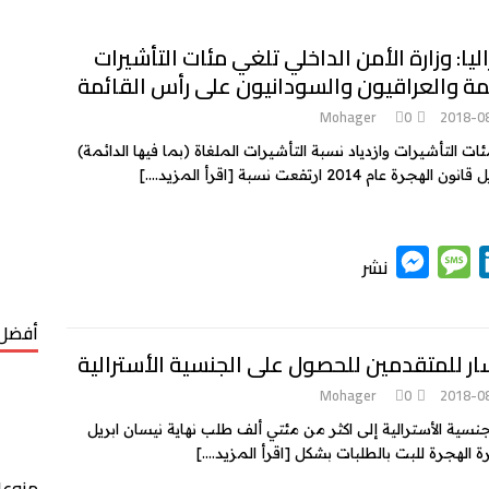
ليا: وزارة الأمن الداخلي تلغي مئات التأشيرات
مة والعراقيون والسودانيون على رأس القائمة
Mohager
0
2018-0
ات التأشيرات وازدياد نسبة التأشيرات الملغاة (بما فيها الدائمة)
[اقرأ المزيد….]
M
M
L
نشر
e
e
i
s
s
n
أفضل 
k
s
s
ار للمتقدمين للحصول على الجنسية الأسترالية
e
a
e
Mohager
0
2018-0
n
g
d
ية الأسترالية إلى اكثر من مئتي ألف طلب نهاية نيسان ابريل
g
e
I
ة الهجرة للبت بالطلبات بشكل
[اقرأ المزيد….]
منوعا