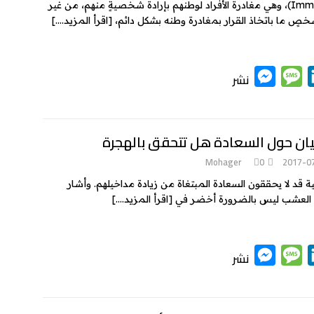
n
g
d
الهجرة تعرف باللغة الإنجليزية بمصطلح (Immigration)، وهي مغادرة الأفراد لوطنهم بإرادة شخصيةٍ منهم، من غير
k
e
g
e
I
شخصٍ ما باتخاذ القرار بمغادرة وطنه بشكل دائم،
[اقرأ المزيد….]
e
n
r
M
M
L
نشر
e
e
i
s
s
n
k
s
s
يان حول السعادة هل تتحقق بالهجرة
e
a
e
Mohager
0
2017-0
n
g
d
 قد لا يحققون السعادة المبتغاة من زيادة مداخيلهم. وأشار
g
e
I
إن العشب ليس بالضرورة أخضر في
[اقرأ المزيد….]
e
n
r
M
M
L
نشر
e
e
i
s
s
n