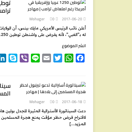
p
e
e
i
t
t
e
ترام
e
r
l
t
s
b
e
A
o
Mohager
0
2017-06-20
r
p
o
أعلن نائب الرئيس الأمريكي مايك بينس، أن الولاي
له بـ”الغبي”، لأنه يفرض على واشنطن توطين 1250 شخصا. وكان الرئيس الأمريكي دونالد ترامب
p
k
انشر الموضوع
S
V
L
E
T
W
F
k
i
i
m
w
h
a
y
b
n
a
i
a
c
e
t
t
i
e
e
p
سينات
المس
e
r
l
t
s
b
e
A
o
Mohager
0
2017-06-18
r
p
o
دعت السيناتورة الأسترالية المثيرة للجدل بولين هان
لاقتراح فرض حظر مؤقت يمنع هجرة المسلمين إلى أ
p
k
المزيد….]