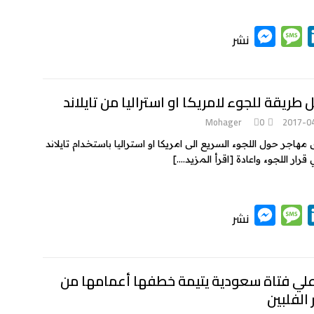
M
M
L
نشر
e
e
i
s
s
n
k
s
s
طريقة للجوء لامريكا او استراليا من تايلاند
e
a
e
Mohager
0
2017-0
n
g
d
اجر حول اللجوء السريع الى امريكا او استراليا باستخدام تايلاند
g
e
I
قرار اللجوء واعادة
[اقرأ المزيد….]
e
n
r
M
M
L
نشر
e
e
i
s
s
n
k
s
s
 علي فتاة سعودية يتيمة خطفها أعمامها من
الفلبين
e
a
e