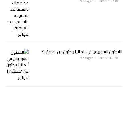
Mohager
2019-05-23
اللاجئون السوريون في ألمانيا يبحثون عن “مطهّر”!
Mohager
2018-01-07