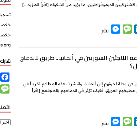
لاشتراكيين الديموقراطيين، ما يزيد من الشكوك
[اقرأ المزيد….]
e
n
r
تسجيل
خلاصات Feed ال
M
M
L
نشر
خلاصة 
e
e
i
s.org
s
s
n
k
s
s
 اللاجئين السوريين في ألمانيا.. طريق لاندماج
شارك 
؟
e
a
e
n
g
d
F
g
e
I
ن في رحلة لجوئهم إلى ألمانيا، وانتشرت هذه المطاعم تقريباً في
a
M
رار مطبخهم العريق، فكيف تؤثر في اندماجهم بالمجتمع
[اقرأ
e
n
c
e
r
e
التصن
s
b
s
M
M
L
o
نشر
a
e
e
i
o
g