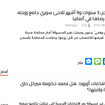
السجن 3 سنوات و9 أشهر للاجئ سوري جامع زوجته
ضاها في ألمانيا
Mohager
0
2019-08
م وهمي’ بدعوى وصفت بغير المسبوقة أمام محكمة مدينة
 حول تعرضها للاغتصاب من قبل زوجها. وحكمت المحكمة بالسجن
M
M
L
نشر
e
e
i
أفضل 
s
s
n
k
s
s
نتخابات أوروبا.. هل تصمد حكومة ميركل حتى
 ولايتها؟
e
a
e
n
g
d
g
e
I
غير مسبوقة بعد الانتخابات الأوروبية التي شكلت نتائجها صفعة
منوعا