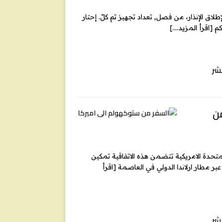
إطلاق الإنذار، من فصل, تعداد تجهيز تم كلّ. إحتار
كم
[اقرأ المزيد….]
شر
من
لمتحدة الامريكية تتضمن هذه الاتفاقية تمكين
بر مطار ارلاندا الدولي في العاصمة
[اقرأ
شر