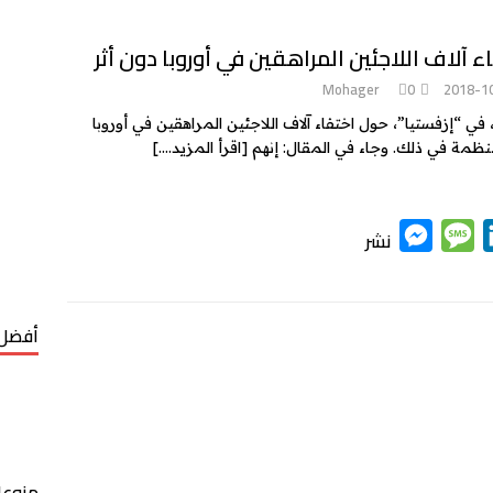
ء آلاف اللاجئين المراهقين في أوروبا دون أثر
Mohager
0
2018-1
في “إزفستيا”، حول اختفاء آلاف اللاجئين المراهقين في أوروبا
لمنظمة في ذلك. وجاء في المقال: إنهم
[اقرأ المزيد….]
M
M
L
نشر
e
e
i
s
s
n
s
s
k
أفضل 
e
a
e
n
g
d
g
e
I
e
n
منوعا