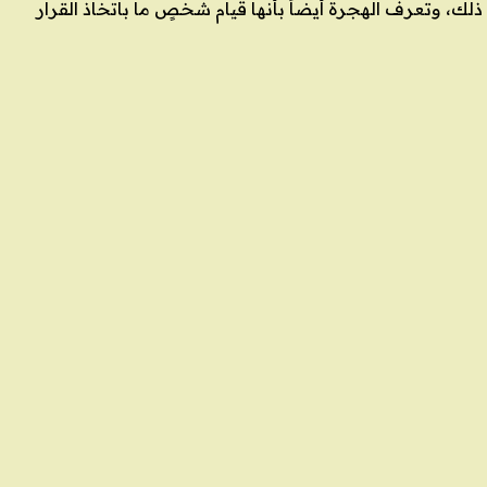
م، من غير إجبارهم على ذلك، وتعرف الهجرة أيضاً بأنها قيام شخصٍ ما باتخاذ القرار