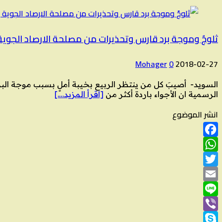
ثلوجٌ وموجة برد قارس وتحذيرات من مصلحة الارصاد الجوية
Mohager
0
2018-02-27
السويد- أصيبَ كل من ينتظر الربيع بخيبة أملٍ بسبب موجة البرد
الرسمية ان الأجواء باردة أكثر من
[اقرأ المزيد….]
انشر الموضوع
Facebook
WhatsApp
Twitter
Email
Line
Viber