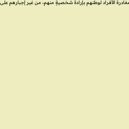
 باللغة الإنجليزية بمصطلح (Immigration)، وهي مغادرة الأفراد لوطنهم بإرادة شخصيةٍ منه