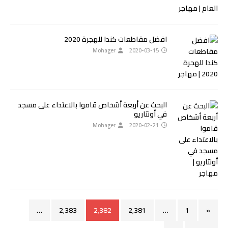
افضل مقاطعات كندا للهجرة 2020
Mohager
2020-03-15
البحث عن أربعة أشخاص قاموا بالاعتداء على مسجد
في أونتاريو
Mohager
2020-02-21
…
2٬383
2٬382
2٬381
…
1
«