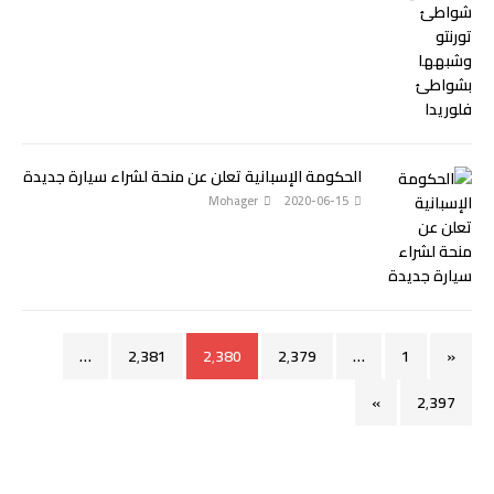
الحكومة الإسبانية تعلن عن منحة لشراء سيارة جديدة
Mohager
2020-06-15
…
2٬381
2٬380
2٬379
…
1
«
»
2٬397