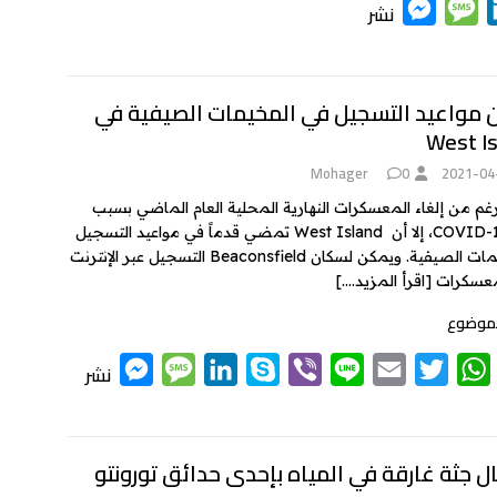
M
M
L
نشر
e
e
i
s
s
n
k
s
s
ن مواعيد التسجيل في المخيمات الصيفية في
West Is
e
a
e
n
g
d
Mohager
0
2021-04
g
e
I
رغم من إلغاء المعسكرات النهارية المحلية العام الماضي بسبب
وباء COVID-19، إلا أن West Island تمضي قدماً في مواعيد التسجيل
e
n
للمخيمات الصيفية. ويمكن لسكان Beaconsfield التسجيل عبر الإنترنت
r
معسكرات
[اقرأ المزيد….]
لموضوع
M
M
L
S
V
L
E
T
W
نشر
e
e
i
k
i
i
m
w
h
s
s
n
y
b
n
a
i
a
t
t
i
e
e
p
k
s
s
ل جثة غارقة في المياه بإحدى حدائق تورونتو