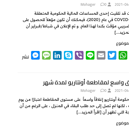
n
g
d
e
A
Mohager
0
2021-04
g
e
I
r
p
ت قد تلقيت إحدى المساعدات المالية الحكومية المتعلقة
بـ”COVID-19″ في عام (2020)، فيمكنك أن تكون مؤهلاً للحصول على
e
n
p
ضريبي مؤقت بكندا لهذا العام. و تم الإعلان في شباط/فبراير أن
r
لمزيد….]
لموضوع
M
M
L
S
V
L
E
T
W
نشر
e
e
i
k
i
i
m
w
h
s
s
n
y
b
n
a
i
a
t
t
i
e
e
p
k
ق واسع لمقاطعة أونتاريو لمدة شهر
s
s
e
a
e
e
r
l
t
s
Mohager
0
2021-04
n
g
d
e
A
كومة أونتاريو إغلاقاً واسعاً على مستوى المقاطعة اعتبارًا من يوم
g
e
I
r
p
، لكنها لم تصل إلى حد طلب البقاء في المنزل ، على الرغم من أن
ة التي تظهر أن
[اقرأ المزيد….]
e
n
p
لموضوع
r