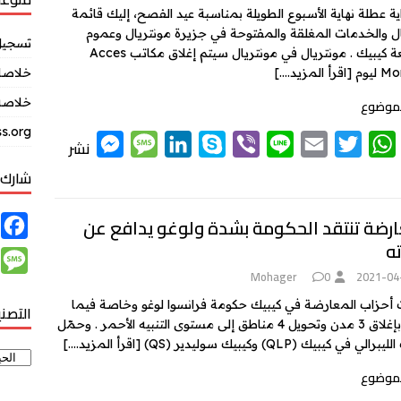
g
e
I
r
p
ية عطلة نهاية الأسبوع الطويلة بمناسبة عيد الفصح، إليك قائمة
ال والخدمات المغلقة والمفتوحة في جزيرة مونتريال وعموم
e
n
p
تسجيل
مقاطعة كيبيك . مونتريال في مونتريال سيتم إغلاق مكاتب Acces
r
 ليوم
[اقرأ المزيد….]
خلاصات Feed ال
خلاصة 
لموضوع
s.org
M
M
L
S
V
L
E
T
W
نشر
e
e
i
k
i
i
m
w
h
شارك 
s
s
n
y
b
n
a
i
a
t
t
i
e
e
p
k
s
s
ارضة تنتقد الحكومة بشدة ولوغو يدافع عن
F
ته
e
a
e
e
r
l
t
s
a
M
n
g
d
e
A
c
Mohager
0
2021-04
e
g
e
I
r
p
e
 أحزاب المعارضة في كيبيك حكومة فرانسوا لوغو وخاصة فيما
التصن
s
يتعلق بإغلاق 3 مدن وتحويل 4 مناطق إلى مستوى التنبيه الأحمر . وحمّل
e
n
p
b
s
الي في كيبيك (QLP) وكيبيك سوليدير (QS)
[اقرأ المزيد….]
r
o
a
لموضوع
o
g