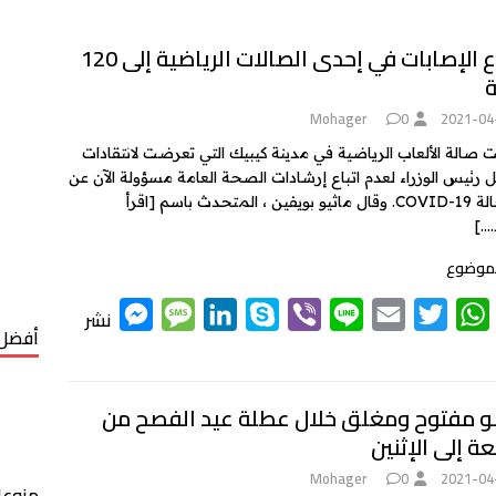
ارتفاع الإصابات في إحدى الصالات الرياضية إلى 120
ة
Mohager
0
2021-04
صالة الألعاب الرياضية في مدينة كيبيك التي تعرضت لانتقادات
 رئيس الوزراء لعدم اتباع إرشادات الصحة العامة مسؤولة الآن عن
[اقرأ
….]
لموضوع
M
M
L
S
V
L
E
T
W
نشر
أفضل 
e
e
i
k
i
i
m
w
h
s
s
n
y
b
n
a
i
a
t
t
i
e
e
p
k
s
s
و مفتوح ومغلق خلال عطلة عيد الفصح من
ة إلى الإثنين
e
a
e
e
r
l
t
s
n
g
d
e
A
Mohager
0
2021-04
منوعا