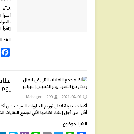
o
o
أسوأ ا
k
بالموا
[اقرأ ا
انشر ا
F
a
c
e
نظام 
يوم 
b
o
Mohager
0
2021-04-01
o
أقل، من أجل إنشاء نظامها الآلي لجمع النفايات ا
k
انشر الموضوع