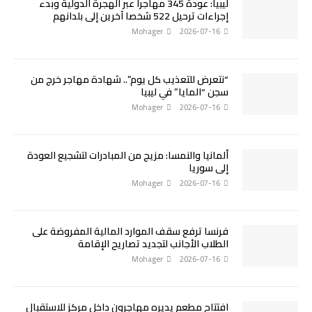
ليبيا: عودة 345 مهاجرا عبر الهجرة الدولية وبدء
إجراءات ترحيل 522 شخصا آخرين إلى بلدانهم
Mohager
2026-07-16
“نتعرض للتعذيب كل يوم”.. شهادة مهاجر خرج من
سجن “المايا” في ليبيا
Mohager
2026-07-16
ألمانيا والنمسا: مزيج من المبادرات لتشجيع العودة
إلى سوريا
Mohager
2026-07-16
فرنسا ترفع سقف الموارد المالية المفروضة على
الطلاب الأجانب لتجديد تصاريح الإقامة
Mohager
2026-07-16
افتتاح مطعم يديره مهاجرون داخل مركز للاستقبال