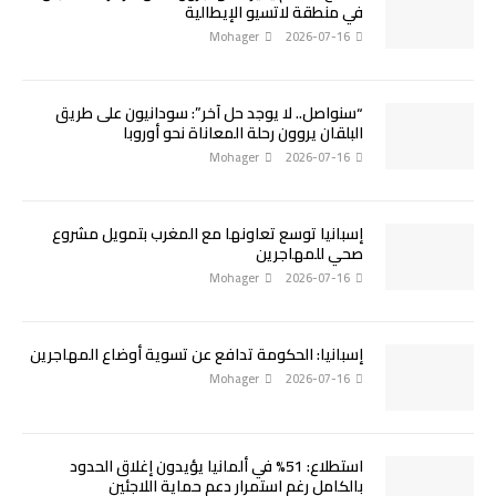
في منطقة لاتسيو الإيطالية
Mohager
2026-07-16
“سنواصل.. لا يوجد حل آخر”: سودانيون على طريق
البلقان يروون رحلة المعاناة نحو أوروبا
Mohager
2026-07-16
إسبانيا توسع تعاونها مع المغرب بتمويل مشروع
صحي للمهاجرين
Mohager
2026-07-16
إسبانيا: الحكومة تدافع عن تسوية أوضاع المهاجرين
Mohager
2026-07-16
استطلاع: 51% في ألمانيا يؤيدون إغلاق الحدود
بالكامل رغم استمرار دعم حماية اللاجئين