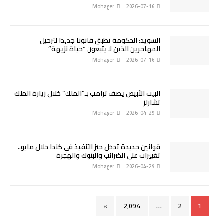
Mohager
2026-07-16
السويد: الحكومة تطبق قانونا جديدا لترحيل
المهاجرين الذين لا يتبعون “حياة نزيهة”
Mohager
2026-07-16
البيت الأبيض يصف ترامب بـ”الملك” خلال زيارة الملك
تشارلز
Mohager
2026-04-29
قوانين جديدة تدخل حيز التنفيذ في كندا خلال مايو..
تغييرات على الضرائب والبنوك والهجرة
Mohager
2026-04-29
»
2٬094
…
2
1