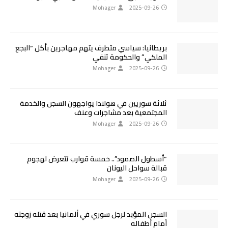
Mohager
2025-09-26
بريطانيا: سياسي متطرف يتهم مهاجرين بأكل “البجع
الملكي” والحكومة تنفي
Mohager
2025-09-26
ثلاثة سوريين في هولندا يواجهون السجن والخدمة
المجتمعية بعد مشاجرات وعنف
Mohager
2025-09-26
“أسطول الصمود”.. خمسة قوارب تتعرض لهجوم
قبالة سواحل اليونان
Mohager
2025-09-26
السجن المؤبد لرجل سوري في ألمانيا بعد قتله زوجته
أمام أطفاله