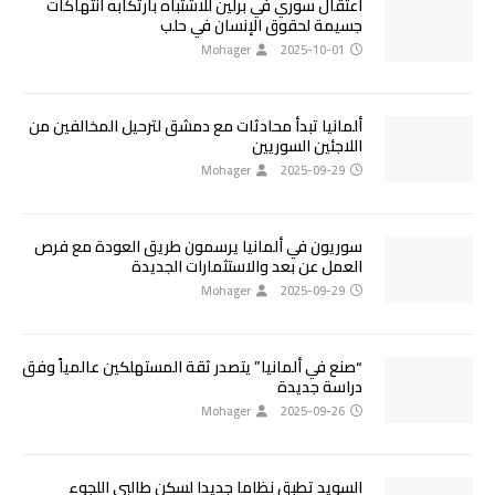
اعتقال سوري في برلين للاشتباه بارتكابه انتهاكات
جسيمة لحقوق الإنسان في حلب
Mohager
2025-10-01
ألمانيا تبدأ محادثات مع دمشق لترحيل المخالفين من
اللاجئين السوريين
Mohager
2025-09-29
سوريون في ألمانيا يرسمون طريق العودة مع فرص
العمل عن بعد والاستثمارات الجديدة
Mohager
2025-09-29
“صنع في ألمانيا” يتصدر ثقة المستهلكين عالمياً وفق
دراسة جديدة
Mohager
2025-09-26
السويد تطبق نظاما جديدا لسكن طالبي اللجوء