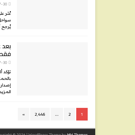
7-30
عُثر عل
سواحل 
يُرجح 
بعد ع
فقط 13 تأشيرة إنس
7-30
تؤكد أ
بالحماي
إصدار الخارجية ا
المزيد
»
2٬446
…
2
1
yright © 2026 | WordPress Theme by
MH Themes