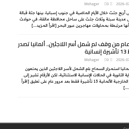
Mohager
0
2026-0
ى أربع جثث خلال الأيام الماضية في جنوب إسبانيا، بينها جثة قبالة
مدينة سبتة وثلاث جثث على ساحل محافظة مالقة، في حوادث
أنها مرتبطة بمحاولات مهاجرين عبور البحر
[اقرأ المزيد….]
ام من وقف لم شمل أسر اللاجئين.. ألمانيا تصدر
انية
Mohager
0
2026-0
لمانيا استمرار السماح بلم الشمل لأسر اللاجئين الذين يمتعون
ة الثانوية في الحالات الإنسانية الاستثنائية، لكن الأرقام تشير إلى
لألمانية 13 تأشيرة فقط بعد مرور عام على تعليق
[اقرأ
….]
Cop