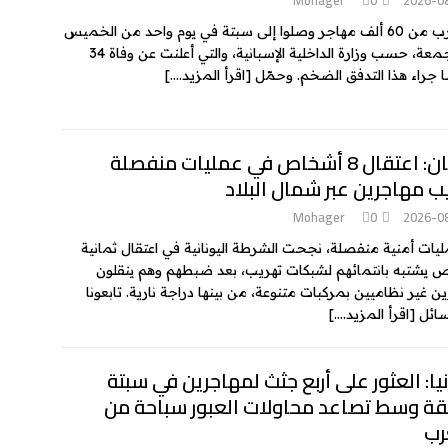
ما يقارب من 60 ألف مهاجر وصلوا إلى سبتة في يوم واحد من الخميس
إلى الجمعة، حسب وزارة الداخلية الإسبانية، والتي أعلنت عن وفاة 34
راء هذا التدفق الضخم. وحمّل
[اقرأ المزيد….]
اليونان: اعتقال 8 أشخاص في عمليات منفصلة
ب مهاجرين عبر شمال البلاد
Mohager
0
2026-0
يات أمنية منفصلة، نجحت الشرطة اليونانية في اعتقال ثمانية
يشتبه بانتمائهم لشبكات تهريب، بعد ضبطهم وهم ينقلون
ن غير نظاميين بمركبات متنوعة، من بينها دراجة نارية. تابعونا
سائل
[اقرأ المزيد….]
يا: العثور على أربع جثث لمهاجرين في سبتة
قة وسط تصاعد محاولات العبور سباحة من
رب