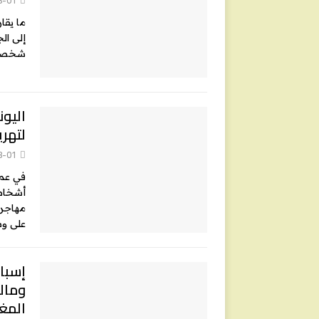
شخصا ج
لتهري
8-01
في عمل
أشخاص 
مهاجري
على و
إسبان
ومال
المغ