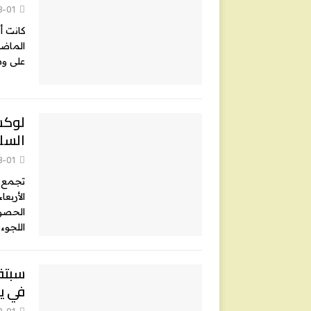
8-01
كانت أ
على وسا
لوكس
السل
8-01
تجمع م
الحصول
اللجوء
في ي
8-01