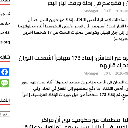
 رافقوهم في رحلة جرفها تيار البحر
Mohager
0
2026-0
تسجيل
السلطات الإسبانية أمس الثلاثاء، إنقاذ مهاجرين اثنين بعد أن
خلاصات Feed ال
 التيار لمدة أسبوعين في البحر الأبيض المتوسط أثناء محاولتهما
لى جزر البليار. وتتواصل عمليات البحث عن 17 شخصا آخرين
خلاصة 
لمزيد….]
s.org
الهجرة عبر المانش: إنقاذ 173 مهاجراً اشتعلت النيران
شارك 
حرك قاربهم
F
Mohager
0
2026-0
a
M
 النيران في قارب مهاجرين مفرط الحمولة أثناء محاولتهم عبور
c
، أمس الثلاثاء، ما دفع ببعضهم إلى القفز في الماء. وفي
e
17 شخصاً من قبل دوريات الإنقاذ الفرنسية،
[اقرأ
e
التصن
s
….]
b
s
o
a
يا: منظمات غير حكومية ترى أن مراكز
o
g
جرين في ألبانيا ليست سوى “مناورات دعائية”