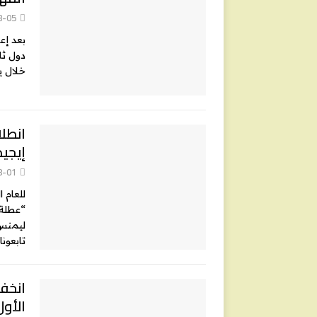
8-05
بعد إعل
خلال ي
انطل
إيجيد
8-01
للعام 
“عطلة 
ليمنس”
تابعونا
انخفا
الأول 