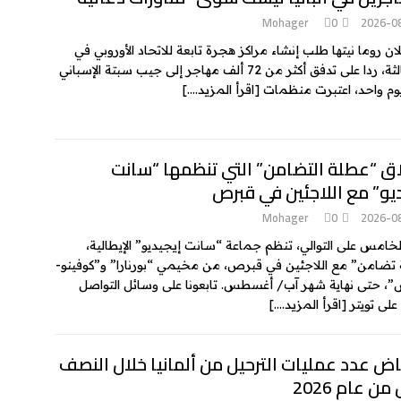
k
e
Mohager
0
2026-0
ان روما نيتها طلب إنشاء مراكز هجرة تابعة للاتحاد الأوروبي في
دول ثالثة، ردا على تدفق أكثر من 72 ألف مهاجر إلى جيب سبتة الإسباني
وم واحد، اعتبرت منظمات
[اقرأ المزيد….]
اق “عطلة التضامن” التي تنظمها “سانت
يو” مع اللاجئين في قبرص
Mohager
0
2026-0
الخامس على التوالي، تنظم جماعة “سانت إيجيديو” الإيطالية،
تضامن” مع اللاجئين في قبرص، من مخيمي “بورنارا” و”كوفينو-
، حتى نهاية شهر آب/ أغسطس. تابعونا على وسائل التواصل
 على تويتر
[اقرأ المزيد….]
ض عدد عمليات الترحيل من ألمانيا خلال النصف
من عام 2026