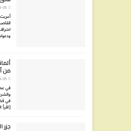
8-05
أعربت 
القاصر
اعتراف
ودعوات
ألمان
من أب
8-05
في عملي
والشرط
في قضا
[اقرأ ا