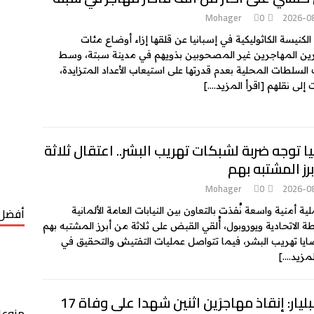
Mohager
0
2026-0
الكنيسة الكاثوليكية في إسبانيا عن قلقها إزاء أوضاع مئات
ين المهاجرين غير المصحوبين بذويهم في مدينة سبتة، وسط
 السلطات المحلية بعدم قدرتها على استيعاب الأعداد المتزايدة،
 إلى نقلهم
[اقرأ المزيد….]
يا توجه ضربة لشبكات تهريب البشر.. اعتقال ثلاثة
رز المشتبه بهم
Mohager
0
2026-0
أفضل 
ة أمنية واسعة نُفذت بالتعاون بين النيابات العامة الألمانية
ة الاتحادية ويوروبول، أُلقي القبض على ثلاثة من أبرز المشتبه بهم
يا تهريب البشر، فيما تتواصل عمليات التفتيش والتحقيق في
لمزيد….]
جزر البليار: إنقاذ مهاجرَين اثنين شهدا على وفاة 17
منوعا