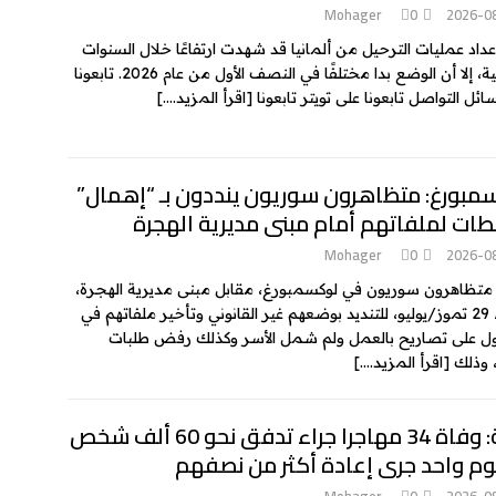
Mohager
0
2026-0
عداد عمليات الترحيل من ألمانيا قد شهدت ارتفاعًا خلال السنوات
الماضية، إلا أن الوضع بدا مختلفًا في النصف الأول من عام 2026. تابعونا
ئل التواصل تابعونا على تويتر تابعونا
[اقرأ المزيد….]
مبورغ: متظاهرون سوريون ينددون بـ “إهمال”
طات لملفاتهم أمام مبنى مديرية الهجرة
Mohager
0
2026-0
تظاهرون سوريون في لوكسمبورغ، مقابل مبنى مديرية الهجرة،
الأربعاء 29 تموز/يوليو، للتنديد بوضعهم غير القانوني وتأخير ملفاتهم في
 على تصاريح بالعمل ولم شمل الأسر وكذلك رفض طلبات
، وذلك
[اقرأ المزيد….]
سبتة: وفاة 34 مهاجرا جراء تدفق نحو 60 ألف شخص
وم واحد جرى إعادة أكثر من نصفهم
Mohager
0
2026-0