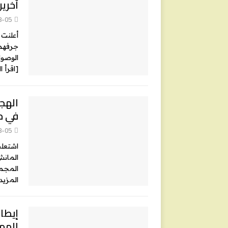
آخرين
8-05
أعلنت 
جرفهما
الوصول إ
[اقرأ ا
في م
8-05
اشتعلت
المانش
المجموع، تم إنقاذ 3
المزيد
إيطال
المها