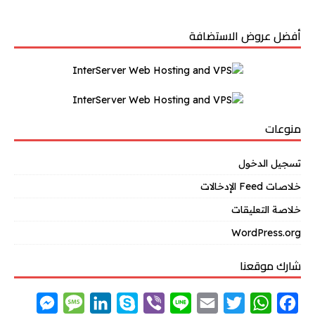
أفضل عروض الاستضافة
منوعات
تسجيل الدخول
خلاصات Feed الإدخالات
خلاصة التعليقات
WordPress.org
شارك موقعنا
M
M
L
S
V
L
E
T
W
F