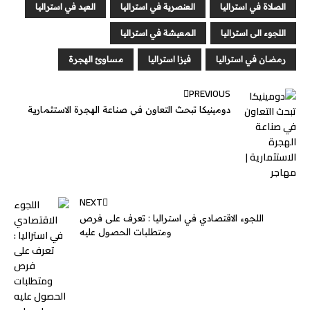
g
e
I
r
p
o
الصلاة في استراليا
العنصرية في استراليا
العيد في استراليا
e
n
p
k
اللجوء الى استراليا
المعيشة في استراليا
r
رمضان في استراليا
فيزا استراليا
مساوئ الهجرة
PREVIOUS
دومينيكا تبحث التعاون في صناعة الهجرة الاستثمارية
NEXT
اللجوء الاقتصادي في استراليا : تعرف على فرص
ومتطلبات الحصول عليه