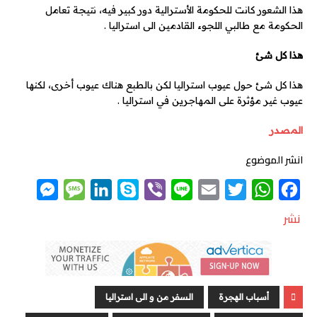
هذا الشعور كانت للحكومة الأسترالية دور كبير فيه، نتيجة تعامل
الحكومة مع طالبي اللجوء القادمين الى استراليا .
هذا كل شئ
هذا كل شئ حول عيوب استراليا لكن بالطبع هناك عيوب أخرى، لكنها
عيوب غير مؤثرة على المهاجرين في استراليا .
المصدر
انشر الموضوع
M
M
L
S
V
L
E
T
W
F
e
e
i
k
i
i
m
w
h
a
نشر
s
s
n
y
b
n
a
i
a
c
s
s
k
p
e
e
i
t
t
e
e
a
e
e
r
l
t
s
b
n
g
d
e
A
o
أسباب الهجرة
السفر من و الى استراليا