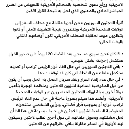
الامريكية ورفع دعوى شخصية بالمحاكم الأمريكية للتعويض عن الضرر
المباشر المادي والمعنوي الذي لحق به نتيجة القرار الأخير.
ثانياً
: اللاجئون السوريون ممن أجروا مقابلة مع محلف للسفر إلى
الولايات المتحدة الأمريكية وينتظرون نتيجة التشييك الأمني أو كانوا
ينتظرون موعد لمقابلة المحلف الأمريكي، تكون أوضاعهم كالتالي
بالوقت الحالي:
• اذا كان لاجئ سوري مسيحي بعد انقضاء 120 يوماً على صدور القرار
تستكمل إجراءته بشكل طبيعي.
• باقي اللاجئين السوريين في حال الغاء قرار الرئيس ترامب أو تعديله
ستكمل ملفك من النقطة التي كان قد توقف عندها.
• في حال عدم إلغاء القرار وبقاء سريان العمل به، الحل يجب أن يكون
من قبل المفوضية السامية لشؤون اللاجئين ومنظمة الهجرة بتأمين
دولة أخرى بديلة لهؤلاء اللاجئين المتضررين غير الولايات المتحدة
الأمريكية، وأعتقد هذا سيتم بصورة عاجلة في حال عدم الغاء الرئيس
ترامب قراره أو بموجب قرار قضائي، وبرأيي الشخصي ستتحرك
المفوضية السامية لشؤون اللاجئين في جنيف بسرعة في هذا الشأن
لحل مشكلتهم وتحويل ملفاتهم الى دول أخرى تطلب لاجئين وسيكون
لهم الأولوية في السفر مقارنة بباقي نظرائهم من اللاجئين.