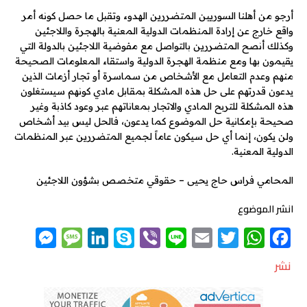
أرجو من أهلنا السوريين المتضررين الهدوء وتقبل ما حصل كونه أمر
واقع خارج عن إرادة المنظمات الدولية المعنية بالهجرة واللاجئين
وكذلك أنصح المتضررين بالتواصل مع مفوضية اللاجئين بالدولة التي
يقيمون بها ومع منظمة الهجرة الدولية واستقاء المعلومات الصحيحة
منهم وعدم التعامل مع الأشخاص من سماسرة أو تجار أزمات الذين
يدعون قدرتهم على حل هذه المشكلة بمقابل مادي كونهم سيستغلون
هذه المشكلة للتربح المادي والاتجار بمعاناتهم عبر وعود كاذبة وغير
صحيحة بإمكانية حل الموضوع كما يدعون، فالحل ليس بيد أشخاص
ولن يكون، إنما أي حل سيكون عاماً لجميع المتضررين عبر المنظمات
الدولية المعنية.
المحامي فراس حاج يحيى – حقوقي متخصص بشؤون اللاجئين
انشر الموضوع
M
M
L
S
V
L
E
T
W
F
e
e
i
k
i
i
m
w
h
a
نشر
s
s
n
y
b
n
a
i
a
c
s
s
k
p
e
e
i
t
t
e