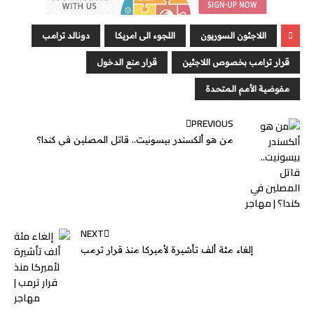
e
a
e
e
r
l
t
s
b
n
g
d
e
A
o
اللاجئون السوريون
اللجوء الى امريكا
دونالد ترامب
g
e
I
r
p
o
قرار ترامب بخصوص اللاجئين
قرار منع الدخول
e
n
p
k
مفوضية الأمم المتحدة
r
PREVIOUS
من هو ألكسندر بيسونيت.. قاتل المصلين في كندا؟
NEXT
إلغاء مئة ألف تأشيرة لأميركا منذ قرار ترمب