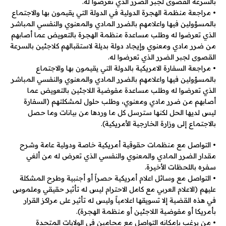
بالسرعة القصوى لجبر الضرر الذي تعرضوا له.
• مراجعة منظمة الهجرة الدولية في الدولة التي يقيمون بها والاجتماع
بالمسؤولين فيها واعلامهم بالضرر المادي والمعنوي والنفسي المباشر
الذي تعرضوا له وطلب مساعدة منظمة الهجرة بالتعويض عما أصابهم
من ضرر مادي ومعنوي وإيجاد دولة بديلة لاستقبالهم كلاجئين بالسرعة
القصوى لجبر الضرر الذي تعرضوا له.
• مراجعة السفارة الامريكية بالدولة التي يقيمون بها والاجتماع
بالمسؤولين فيها واعلامهم بالضرر المادي والمعنوي والنفسي المباشر
الذي تعرضوا له وطلب مساعدة مفوضية اللاجئين بالتعويض عما
أصابهم من ضرر مادي ومعنوي، وطلب حلول لمشكلتهم (السفارة
ليس لديها الحل لكنها سترسل كل ما وردها من بيانات وما حصل
بالاجتماع إلى وزارة الخارجية الأمريكية).
• التواصل مع منظمات حقوقية أمريكية خاصة ودولية عامة وشرح
مقدار الضرر المادي والمعنوي والنفسي الذي تعرض له من ألغي
سفره باللحظات الأخيرة.
• التواصل مع وسائل اعلام أمريكية حصراً أو أجنبية وطرح المشكلة
عليهم (الاعلام العربي مع كامل الاحترام ليس له تأثير حقيقي وملموس
في هذه القضية إلا تسويقها اعلامياً وليس له تأثير على مراكز القرار
بأمريكا أو مفوضية اللاجئين أو منظمة الهجرة).
• من يرغب بإمكانه التواصل مع محامين في الولايات المتحدة