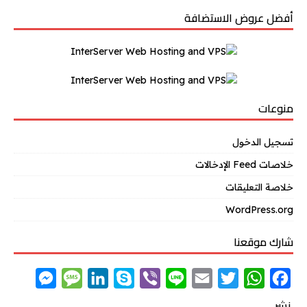
أفضل عروض الاستضافة
منوعات
تسجيل الدخول
خلاصات Feed الإدخالات
خلاصة التعليقات
WordPress.org
شارك موقعنا
M
M
L
S
V
L
E
T
W
F
e
e
i
k
i
i
m
w
h
a
نشر