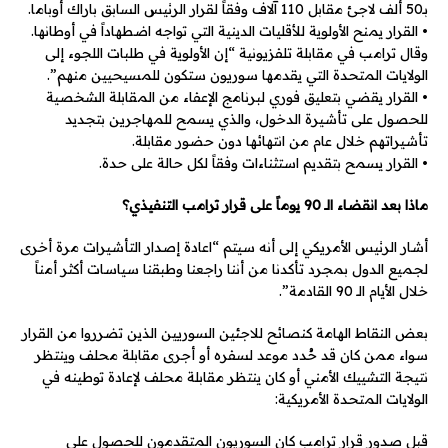
بـ50 ألف لاجئ مقابل 110 آلاف وفقاً لقرار الرئيس السابق باراك أوباما.
• القرار يمنح الأولوية للأقليات الدينية التي تواجه اضطهاداً في أوطانها.
وقال ترامب في مقابلة تلفزيونية “إن الأولوية في طلبات اللجوء إلى
الولايات المتحدة التي يقدمها سوريون ستكون للمسيحيين منهم”.
• القرار يقضي بتعليق فوري لبرنامج الإعفاء من المقابلة الشخصية
للحصول على تأشيرة الدخول، والذي يسمح للمهاجرين بتجديد
تأشيراتهم خلال عام من انتهائها دون حضور مقابلة.
• القرار يسمح بتقديم استثناءات وفقاً لكل حالة على حدة.
ماذا بعد انقضاء الـ 90 يوماً على قرار ترامب التنفيذي؟
أشار الرئيس الأمريكي إلى أنه سيتم “اعادة إصدار التأشيرات مرة أخرى
لجميع الدول بمجرد تأكدنا من أننا راجعنا وطبقنا سياسات أكثر أمناً
خلال الأيام الـ 90 القادمة”.
بعض النقاط الهامة كنصائح للاجئين السوريين الذين تضرروا من القرار
سواء ممن كان قد حُدد موعد لسفره أو أجرى مقابلة محلف وينتظر
نتيجة التشييك الأمني أو كان ينتظر مقابلة محلف لإعادة توطينه في
الولايات المتحدة الأمريكية:
قبل صدور قرار ترامب كان السوريون المتقدمون للحصول على