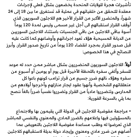
تأشيرات هجرة للولايات المتحدة يخضعون بشكل فعلي لإجراءات
معقدة للتحقق من خلفياتهم في عملية قد تستغرق ما بين 18 إلى 24
شهراً، والمتضرر الأكبر من القرار الأخير هم اللاجئون السوريون الذي
أوقف القرار استقبالهم الى أجل غير مسمى وليس لمدة 120 يوماً
أسوة بباقي اللاجئين من باقي الجنسيات باستثناء اللاجئين السوريين
من الديانة المسيحية هؤلاء تعود اجراءاتهم وأوضاعهم كما كانت عليه
قبل صدور القرار بمجرد انقضاء 120 يوماً من تاريخ صدور القرار. وأبرز
النصائح في هذا الخصوص:
أولاً
: اللاجئون السوريون المتضررون بشكل مباشر ممن حدد له موعد
للسفر وألغي سفره باللحظة الأخيرة قبل يوم أو يومين أو أسبوع من
سفره وهؤلاء نالهم ضرر جسيم من قرار ترامب كونهم باعوا كل
متعلقاتهم الشخصية وأنهوا عقود ايجار منازلهم وأخرجوا أولادهم من
المدارس وتتضرروا مادياً من القرار وتضرروا نفسياً ضرراً بالغاً ننصح
بما يلي بالسرعة الفورية:
• مراجعة مفوضية اللاجئين في الدولة التي يقيمون بها والاجتماع
بالمسؤولين فيها واعلامهم بالضرر المادي والمعنوي والنفسي المباشر
الذي تعرضوا له وطلب مساعدة مفوضية اللاجئين بالتعويض عما
أصابهم من ضرر مادي ومعنوي وإيجاد دولة بديلة لاستقبالهم كلاجئين