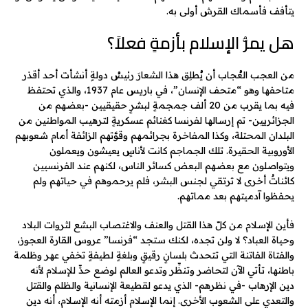
يتأفف فأسماك القرش أولى به.
هل يمرُّ الإسلام بأزمةٍ فعلاً؟
من العجب العُجاب أن يُطلِق هذا الشعارَ رئيسُ دولةٍ أنشأت أحد أقذر
متاحفها وهو “متحف الإنسان”، في باريس عام 1937، والذي تحتفظ
فيه بما يقرب من 20 ألف جمجمةٍ لبشرٍ حقيقيين -بعضهم من
الجزائريين- تم إرسالها لفرنسا كغنائم عسكريةٍ لترهيب المواطنين من
البلدان المحتلة، وكذا المفاخرة بجرائمهم وقوَّتهم الزائفة أمام شعوبهم
الأوروبية الحقيرة. تلك الجماجم كانت لأناسٍ يعيشون ويعملون
ويتواصلون مع بعضهم البعض كسائر الناس، لكنهم عند الفرنسيين
كائناتٌ أخرى لا ترتقي لجنس البشر، فلم يرحموهم في حياتهم ولم
يحفظوا آدميتهم بعد مماتهم.
فأين الإسلام من كلّ هذا القتل والعنف والاغتصاب البشع لثروات البلاد
وحياة العباد؟ لا ولن تجده، لكنك ستجد “فرنسا” عروس القارة العجوز،
والفتاة الفاتنة التي تتحدث بلسانٍ رقيقٍ وبلغةٍ لطيفةٍ تخفي عهر وظلمة
باطنها، تأتي الآن لتحاضر وتنظِّر وتدعو العالم لوضع حدٍّ للإسلام لأنه
دين الإرهاب -في نظرهم- الذي يدعو لقطيعة الإنسانية والظلم والقتل
والتعدي على الشعوب الأخرى. إنما الإسلام أزمته أنه الإسلام، أنه دين