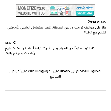
s
s
n
y
b
n
a
i
a
c
s
s
k
p
e
e
i
t
t
e
e
a
e
e
r
l
t
s
b
PREVIOUS
n
g
d
e
A
o
بناءً على مواقف ترامب وبايدن السابقة.. كيف سيتعامل الرئيس الأمريكي
g
e
I
r
p
o
القادم مع تركيا؟
e
n
p
k
NEXT
r
كندا تريد مزيداً من المهاجرين.. قررت زيادة أعداد مَن ستستقبلهم
وأشادت بدورهم بالبلاد
تفضلوا بالانضمام الى صفحتنا على الفيسبوك للاطلاع على آخر اخبار
الموقع