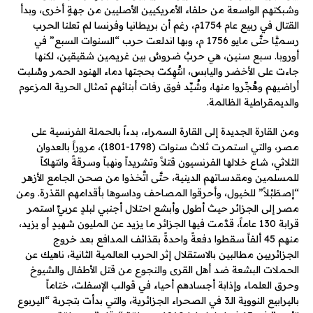
وشبكتهم الواسعة من حلفاء الأمريكيين الأصليين من جهةٍ أخرى، وبدأ
القتال في ربيع عام 1754م، رغم أن بريطانيا وفرنسا لم تعلنا الحرب
رسميًّا حتَّى مايو 1756 م، وبها اندلعت حرب “السنوات السبع” في
أوروبا. سبع سنين، هي حربٌ ضروسٌ بين غريمين شقيقين، لكنها
جاءت على الأخضر واليابس، انتُهِكت بحجتها دماء الهنود الحمر وسُلبت
أراضيهم وهُجِّروا منها، وشُيِّد فوق رفات أبنائهم تمثال الحرية المزعوم
والديمقراطية الظالمة.
ومن القارة الجديدة إلى القارة السمراء، بدءاً بالحملة الفرنسية على
مصر، والتي استمرت ثلاث سنوات (1798-1801)، مروراً بالعدوان
الثلاثي، شاع خلالها الفرنسيون قتلاً وتشريداً ونهباً وسرقةً وانتهاكاً
للمسلمين ومقدساتهم الدينية، حتَّى اتَّخذوا من صحن الجامع الأزهر
“إصطَبْلاً” للخيول، وأحرقوا المصاحف وداسوها بأقدامهم القذرة. ومن
مصر إلى الجزائر حيث أطول وأبشع احتلال أجنبي لبلدٍ عربيٍّ استمر
قرابة 130 عاماً، قدَّمت فيها الجزائر ما يزيد عن المليون شهيدٍ أو يزيد،
منهم 45 ألفاً سقطوا دفعةً واحدةً بقذائف المدافع بعد خروج
الجزائريين مطالبين بالاستقلال إثر الحرب العالمية الثانية، ناهيك عن
الحملات البشعة ضد أهل القرى والنجوع من قتل الأطفال والشيوخ
وحرق العلماء وإذابة أجسادهم أحياء في قوالب الإسفلت، ختاماً
باليرابيع النووية الـ3 في الصحراء الجزائرية، والتي بدأت بتجربة “اليربوع