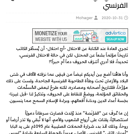
الفرنسي
Mohager
2020-10-31
تجري العادة عند الكتابة عن الاحتلال -أيّ احتلال- أن يُسطِّر الكاتب
تاريخاً مؤلماً بشعاً عن المحتل، لكن في حالة الاحتلال الفرنسي،
تحديداً، فلا أدري أتنزف الحروف دماً أم حبراً؟!
وأنا هاهُنا أضع بين أيديكم غيضاً من فيضٍ عما نزفته الآلاف في شتى
البلاد والأزمان تحت وطأة الطاحونة الفرنسية الجاحدة، ولست على ذلك
مؤرِّخاً، فللتاريخ أصحابه ومصادره، لكنه طرحٌ لبعض المُسلَّمات
والحقائق المؤلمة، ووضعٌ للنقاط على الحروف، وتذكيرٌ لنا -قبل غيرنا-
بخِسة أعداء الدين ودناءة أفعالهم، وبراءة الإسلام السمح مما ينسبون.
إن ما عُرفَ عن “الفرْنَسَة” منذ وُلدت فصارت سرطاناً دمويّاً
استئصاليّاً، يقتات على أرواح الشعوب والأمم، أنها لا تُبقي ولا تذر أرضاً أو
روحاً، وذلك مُذ بدء شرارة الحملات الصليبية عام 1095م على يد البابا
“أوربان الثاني” الفرنسي الأصل، مروراً بالحملة السابعة بقيادة “لويس