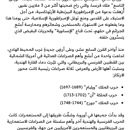
التاسع” ملك فرنسا، والتي راح ضحيتها أكثر من 3 ملايين نفسٍ
أُزهقت بدعوة من الإمبراطورية البيزنطية الأرثوذكسية، من أجل
الاستيلاء على القدس ومنع توغل الإمبراطورية الإسلامية، حتى يومنا هذا
وما يفعلونه من الاستهزاء بالمسلمين وشعائرهم وممارسة أبشع
الجرائم في حقهم، تحت قناع “الإنسانوية” والحريات البغيض الذي
يتستَّرون خلفه.
منذ أواخر القرن السابع عشر، وعلى أرضٍ جديدةٍ غرب المحيط الهادي،
اندلعت واحدة من أبشع وأهم الصراعات العدائية في أمريكا الشمالية
بين القطبين الفرنسي والبريطاني، والتي غيَّرت دماء القارة الهندية،
وسلبت أهلها الأرض والعرض. ثلاثة صراعات رئيسية كانت محور
الارتكاز:
حرب الملك “ويليام” (1689-1697)
حرب الملكة “آن” (1702-1713)
حرب الملك “چورچ” (1744-1748)
وقد بدأت جميعها في أوروبا، وشقَّت طريقها إلى المستعمرات. كانت
الحرب الفرنسية والهندية آخر وأهم سلسلة من الصراعات الاستعمارية
بين البريطانيين والمستعمرين الأمريكيين من جهةٍ، والفرنسيين