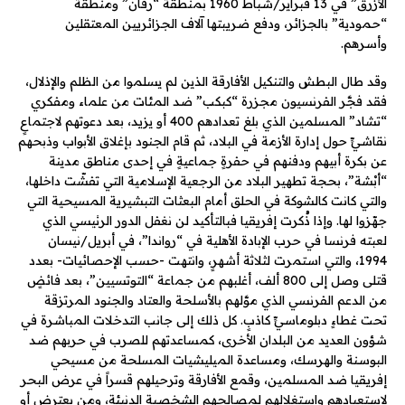
الأزرق” في 13 فبراير/شباط 1960 بمنطقة “رقان” ومنطقة
“حمودية” بالجزائر، ودفع ضريبتها آلاف الجزائريين المعتقلين
وأسرهم.
وقد طال البطش والتنكيل الأفارقة الذين لم يسلموا من الظلم والإذلال،
فقد فجَّر الفرنسيون مجزرة “كبكب” ضد المئات من علماء ومفكري
“تشاد” المسلمين الذي بلغ تعدادهم 400 أو يزيد، بعد دعوتهم لاجتماعٍ
نقاشيٍّ حول إدارة الأزمة في البلاد، ثم قام الجنود بإغلاق الأبواب وذبحهم
عن بكرة أبيهم ودفنهم في حفرةٍ جماعيةٍ في إحدى مناطق مدينة
“أبْشة”، بحجة تطهير البلاد من الرجعية الإسلامية التي تفشّت داخلها،
والتي كانت كالشوكة في الحلق أمام البعثات التبشيرية المسيحية التي
جهّزوا لها. وإذا ذُكرت إفريقيا فبالتأكيد لن نغفل الدور الرئيسي الذي
لعبته فرنسا في حرب الإبادة الأهلية في “رواندا”، في أبريل/نيسان
1994، والتي استمرت لثلاثة أشهرٍ، وانتهت -حسب الإحصائيات- بعدد
قتلى وصل إلى 800 ألف، أغلبهم من جماعة “التوتسيين”، بعد فائضٍ
من الدعم الفرنسي الذي موَّلهم بالأسلحة والعتاد والجنود المرتزقة
تحت غطاءٍ دبلوماسيٍّ كاذبٍ. كل ذلك إلى جانب التدخلات المباشرة في
شؤون العديد من البلدان الأخرى، كمساعدتهم للصرب في حربهم ضد
البوسنة والهرسك، ومساعدة الميليشيات المسلحة من مسيحي
إفريقيا ضد المسلمين، وقمع الأفارقة وترحيلهم قسراً في عرض البحر
لاستعبادهم واستغلالهم لمصالحهم الشخصية الدنيئة، ومن يعترض أو