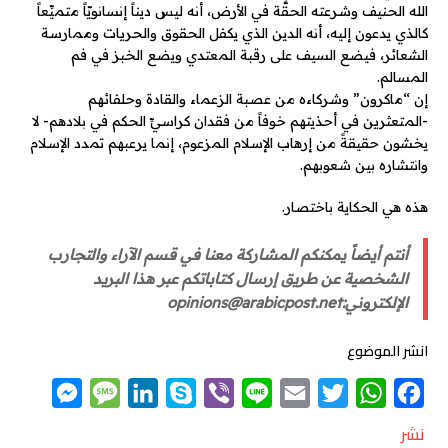
الله الحنيف وشرعته الحقَّة في الأرض، أنه ليس ديناً إنسانويّاً متميِّعاً
كالذي يدعون إليه، أنه الدين الذي يكفل الحقوق والحريات وممارسة
الشعائر، فيضع السيف على رقبة المعتدي ويضع الخبز في فم
المسالم.
إن “ماكرون” وشركاءه من عصبة الزعماء والقادة وحلفائهم
-المتعثرين في أحذيتهم خوفاً من فقدان كراسيِّ الحكم في بلادهم- لا
يخشون حقيقةً من إرهاب الإسلام المزعوم، إنما يرعبهم تمدد الإسلام
وانتشاره بين شعوبهم.
هذه هي الحكاية باختصار.
أنتم أيضاً يمكنكم المشاركة معنا في قسم الآراء والتجارب
الشخصية عن طريق إرسال كتاباتكم عبر هذا البريد
الإلكتروني:opinions@arabicpost.net
انشر الموضوع
M
M
L
S
V
L
E
T
W
F
e
e
i
k
i
i
m
w
h
a
نشر