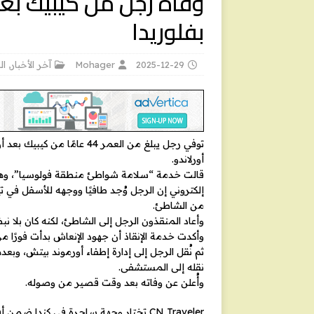
وفاة رجل من كيبيك بعد
بفلوريدا
2025-12-29
Mohager
آخر الأخبار
,
ال
توفي رجل يبلغ من العمر 44 
أورلاندو.
قالت خدمة “سلامة شواطئ منطقة فولوسيا”، وهي ا
من الشاطئ.
وأعاد المنقذون الرجل إلى الشاطئ، لكنه كان بلا ن
وأكدت خدمة الإنقاذ أن جهود الإنعاش بدأت فورًا م
ثم نُقل الرجل إلى إدارة إطفاء أورموند بيتش، وبع
نقله إلى المستشفى.
وأُعلن عن وفاته بعد وقت قصير من وصوله.
CN Traveler تختار وجهة ساحرة في كندا ضمن أفضل وجهات العالم لعام 2026