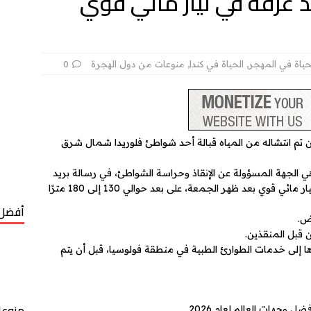
 غرقه في تيار مائي قوي
حياة في المهجر
,
الحياة في كندا
,
منوعات من دول الهجرة
0
عامًا من كيبيك بعد أن تم انتشاله من المياه قبالة أحد شواطئ فلوريدا شمال شرق
لجهة المسؤولة عن الإنقاذ وحراسة الشواطئ، في رسالة بريد
إلكتروني إن الرجل وُجد طافيًا ووجهه للأسفل في تيار مائي قوي بعد ظهر الجمعة، على بعد حوالي 130 إلى 180 مترًا
أفضل 
بض.
ن قبل المنقذين.
دها إلى خدمات الطوارئ الطبية في منطقة فولوسيا، قبل أن يتم
منوعا