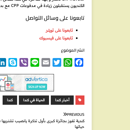
الكنديون يستقبلون زيادة في مدفوعات CPP مع بداية 2026
تابعونا على وسائل التواصل
تابعونا على تويتر
تابعونا على فيسبوك
انشر الموضوع
S
V
L
E
T
W
F
k
i
i
m
w
h
a
y
b
n
a
i
a
c
p
e
e
i
t
t
e
e
r
l
t
s
b
أخبار كندا
الحياة في كندا
كندا
e
A
o
r
p
o
PREVIOUS
كندية تفوز بجائزة كبرى بأول تذكرة يانصيب تشتريها 
p
k
حياتها