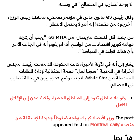
“لا يوجد تضارب في المصالح” في وضعه.
وقال رئيس QS مانون ماس في مؤتمر صحفي، مخاطبا رئيس الوزراء
“أخرجوه من مقعده! إنه أمر لا يحتمل الانتظار “.
من جانبه قال فنسنت ماريسال، من QS MNA “يجب أن يترك
مهامه كوزير اقتصاد …. من الواضح أنه لم يفهم أنه في الجانب الآخر،
وأن هناك قواعد في السياسة”.
يشار إلى أنه في الآونة الأخيرة، كانت الحكومة قد منحت رئيسة مجلس
الخزانة في المدينة “سونيا ليبل” مهمة استثنائية لإدارة الطلبات
المحتملة من White Star، لتجنب وضع فيتزجيبون في حالة تضارب
في المصالح.
لوغو : 4 مناطق تعود إلى المناطق الحمراء وثلاث مدن إلى الإغلاق
الكامل
The post
وزير اقتصاد كيبيك يواجه ضغوطاً جديدة للإستقالة من
منصبه
appeared first on
Montreal daily
.
اقرأ ايضاً