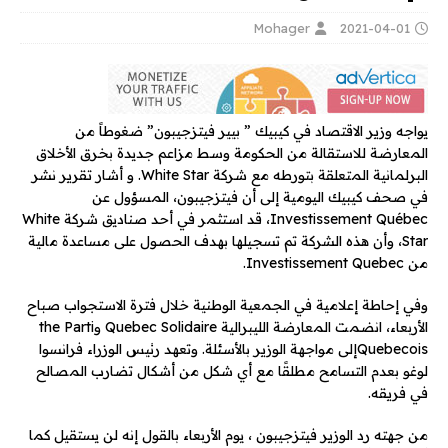
Mohager
2021-04-01
يواجه وزير الاقتصاد في كيبيك ” بيير فيتزجيبون” ضغوطاً من
المعارضة للاستقالة من الحكومة وسط مزاعم جديدة بخرق الأخلاق
البرلمانية المتعلقة بتورطه مع شركة White Star. و أشار تقرير نشر
في صحف كيبيك اليومية إلى أن فيتزجيبون، المسؤول عن
Investissement Québec، قد استثمر في أحد صناديق شركة White
Star، وأن هذه الشركة تم تسجيلها بهدف الحصول على مساعدة مالية
من Investissement Quebec.
وفي إحاطة إعلامية في الجمعية الوطنية خلال فترة الاستجواب صباح
الأربعاء، انضمت المعارضة الليبرالية Quebec Solidaire وthe Parti
Quebecoisإلى مواجهة الوزير بالأسئلة. وتعهد رئيس الوزراء فرانسوا
لوغو بعدم التسامح مطلقًا مع أي شكل من أشكال تضارب المصالح
في فريقه.
من جهته رد الوزير فيتزجيبون ، يوم الأربعاء بالقول إنه لن يستقيل كما