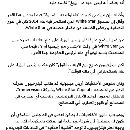
أنه يعتقد أنه ليس لديه ما “يوبخ” نفسه عليه.
وأضاف إن مواطني كيبيك تعاملوا معه “بقسوة” فيما يخص هذا الأمر.
وقال إن صندوق White Star الذي استثمر فيه عام 2014 كان في طور
التصفية و رفض الكشف عن مقدار حصته في White Star.
من غير الواضح ما إذا كان رئيس الوزراء على علم بعلاقات فيتزجيبون
مع White Star في وقت الاجتماع مع رئيسها أم لا ، فيما نفى
المتحدث باسم لوغو أي علم لرئيس الحكومة بهذا الأمر .
لكن فيتزجيبون صرح يوم الأربعاء بالقول” كان مكتب رئيس الوزراء على
علم باستثماراتي في ذلك الوقت”.
وكان مفوض الأخلاقيات أريان مينيوليه قد طالب فيتزجيبون صرف
النظر عن اهتمامه بـ White Star Capital وشركة Immervision،
للامتثال لمدونة قواعد الأخلاق للبرلمانيين ولتجنب أي تضارب في
المصالح أو ظهور تضارب في المصالح.
وبموجب قانون الأخلاقيات، لا يمكن لعضو في المجلس التنفيذي أن
يكون له مصلحة في شركة غير عامة لها صلات بالحكومة، لكن من
وجهة نظر فيتزجيبون، لا توجد “قضية أخلاقية” في الادعاءات الجديدة و