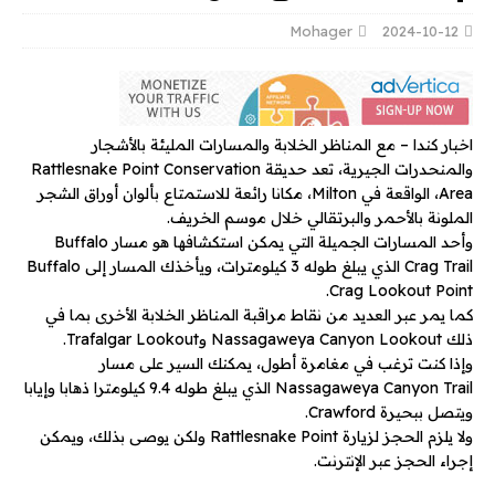
Mohager
2024-10-12
اخبار كندا – مع المناظر الخلابة والمسارات المليئة بالأشجار
والمنحدرات الجيرية، تعد حديقة Rattlesnake Point Conservation
Area، الواقعة في Milton، مكانا رائعة للاستمتاع بألوان أوراق الشجر
الملونة بالأحمر والبرتقالي خلال موسم الخريف.
وأحد المسارات الجميلة التي يمكن استكشافها هو مسار Buffalo
Crag Trail الذي يبلغ طوله 3 كيلومترات، ويأخذك المسار إلى Buffalo
Crag Lookout Point.
كما يمر عبر العديد من نقاط مراقبة المناظر الخلابة الأخرى بما في
ذلك Nassagaweya Canyon Lookout وTrafalgar Lookout.
وإذا كنت ترغب في مغامرة أطول، يمكنك السير على مسار
Nassagaweya Canyon Trail الذي يبلغ طوله 9.4 كيلومترا ذهابا وإيابا
ويتصل ببحيرة Crawford.
ولا يلزم الحجز لزيارة Rattlesnake Point ولكن يوصى بذلك، ويمكن
إجراء الحجز عبر الإنترنت.