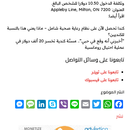
وتكلفة الدخول 10.50 دولارا للشخص البالغ.
العنوان: 7200 Appleby Line, Milton, ON
اقرأ أيضا:
كندا تحصل الآن على نظام رعاية صحية شامل – ماذا يعني هذا بالنسبة
للكنديين؟
“أخبرني أنه وقع في حبي”.. مسنّة كندية تخسر 20 ألف دولار في
عملية احتيال رومانسية
تابعونا على وسائل التواصل
تابعونا على تويتر
تابعونا على فيسبوك
انشر الموضوع
M
M
L
S
V
L
E
T
W
F
e
e
i
k
i
i
m
w
h
a
نشر
s
s
n
y
b
n
a
i
a
c