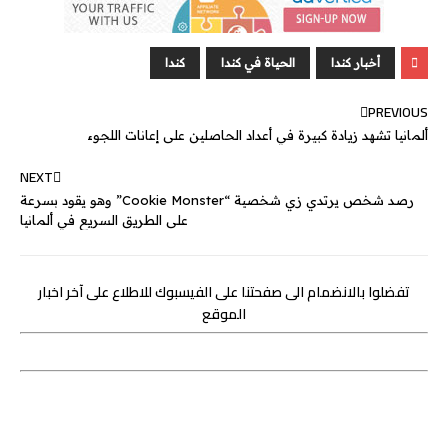
s
s
k
p
e
e
i
t
t
e
e
a
e
e
r
l
t
s
b
n
g
d
e
A
o
أخبار كندا
الحياة في كندا
كندا
g
e
I
r
p
o
PREVIOUS
e
n
p
k
ألمانيا تشهد زيادة كبيرة في أعداد الحاصلين على إعانات اللجوء
r
NEXT
رصد شخص يرتدي زي شخصية “Cookie Monster” وهو يقود بسرعة
على الطريق السريع في ألمانيا
تفضلوا بالانضمام الى صفحتنا على الفيسبوك للاطلاع على آخر اخبار
الموقع