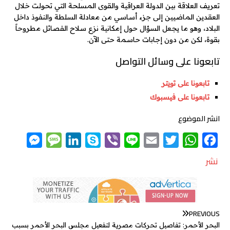
تعريف العلاقة بين الدولة العراقية والقوى المسلحة التي تحولت خلال
العقدين الماضيين إلى جزء أساسي من معادلة السلطة والنفوذ داخل
البلاد، وهو ما يجعل السؤال حول إمكانية نزع سلاح الفصائل مطروحاً
بقوة، لكن من دون إجابات حاسمة حتى الآن.
تابعونا على وسائل التواصل
تابعونا على تويتر
تابعونا على فيسبوك
انشر الموضوع
M
M
L
S
V
L
E
T
W
F
e
e
i
k
i
i
m
w
h
a
نشر
s
s
n
y
b
n
a
i
a
c
s
s
k
p
e
e
i
t
t
e
e
a
e
e
r
l
t
s
b
PREVIOUS
n
g
d
e
A
o
البحر الأحمر: تفاصيل تحركات مصرية لتفعيل مجلس البحر الأحمر بسبب