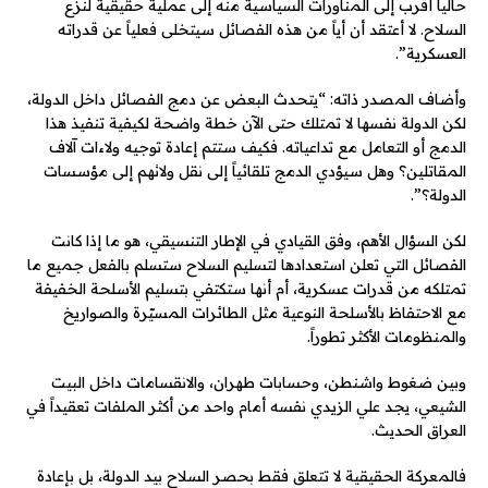
حالياً أقرب إلى المناورات السياسية منه إلى عملية حقيقية لنزع
السلاح. لا أعتقد أن أياً من هذه الفصائل سيتخلى فعلياً عن قدراته
العسكرية”.
وأضاف المصدر ذاته: “يتحدث البعض عن دمج الفصائل داخل الدولة،
لكن الدولة نفسها لا تمتلك حتى الآن خطة واضحة لكيفية تنفيذ هذا
الدمج أو التعامل مع تداعياته. فكيف ستتم إعادة توجيه ولاءات آلاف
المقاتلين؟ وهل سيؤدي الدمج تلقائياً إلى نقل ولائهم إلى مؤسسات
الدولة؟”.
لكن السؤال الأهم، وفق القيادي في الإطار التنسيقي، هو ما إذا كانت
الفصائل التي تعلن استعدادها لتسليم السلاح ستسلم بالفعل جميع ما
تمتلكه من قدرات عسكرية، أم أنها ستكتفي بتسليم الأسلحة الخفيفة
مع الاحتفاظ بالأسلحة النوعية مثل الطائرات المسيّرة والصواريخ
والمنظومات الأكثر تطوراً.
وبين ضغوط واشنطن، وحسابات طهران، والانقسامات داخل البيت
الشيعي، يجد علي الزيدي نفسه أمام واحد من أكثر الملفات تعقيداً في
العراق الحديث.
فالمعركة الحقيقية لا تتعلق فقط بحصر السلاح بيد الدولة، بل بإعادة