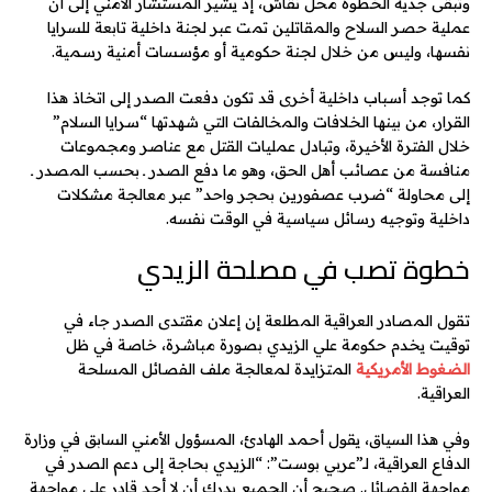
وتبقى جدية الخطوة محل نقاش، إذ يشير المستشار الأمني إلى أن
عملية حصر السلاح والمقاتلين تمت عبر لجنة داخلية تابعة للسرايا
نفسها، وليس من خلال لجنة حكومية أو مؤسسات أمنية رسمية.
كما توجد أسباب داخلية أخرى قد تكون دفعت الصدر إلى اتخاذ هذا
القرار، من بينها الخلافات والمخالفات التي شهدتها “سرايا السلام”
خلال الفترة الأخيرة، وتبادل عمليات القتل مع عناصر ومجموعات
منافسة من عصائب أهل الحق، وهو ما دفع الصدر ـ بحسب المصدر ـ
إلى محاولة “ضرب عصفورين بحجر واحد” عبر معالجة مشكلات
داخلية وتوجيه رسائل سياسية في الوقت نفسه.
خطوة تصب في مصلحة الزيدي
تقول المصادر العراقية المطلعة إن إعلان مقتدى الصدر جاء في
توقيت يخدم حكومة علي الزيدي بصورة مباشرة، خاصة في ظل
الضغوط الأمريكية
المتزايدة لمعالجة ملف الفصائل المسلحة
العراقية.
وفي هذا السياق، يقول أحمد الهادئ، المسؤول الأمني السابق في وزارة
الدفاع العراقية، لـ”عربي بوست”: “الزيدي بحاجة إلى دعم الصدر في
مواجهة الفصائل. صحيح أن الجميع يدرك أن لا أحد قادر على مواجهة