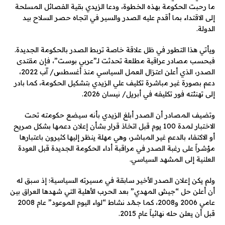
ما رحبت الحكومة بهذه الخطوة، ودعا الزيدي بقية الفصائل المسلحة
إلى الاقتداء بما أقدم عليه الصدر والسير في اتجاه حصر السلاح بيد
الدولة.
ويأتي هذا التطور في ظل علاقة خاصة تربط الصدر بالحكومة الجديدة.
فبحسب مصادر عراقية مطلعة تحدثت لـ”عربي بوست”، فإن مقتدى
الصدر، الذي أعلن اعتزال العمل السياسي منذ أغسطس/ آب 2022،
دعم بصورة غير مباشرة تكليف علي الزيدي بتشكيل الحكومة، كما بادر
إلى تهنئته فور تكليفه في أبريل/ نيسان 2026.
وتضيف المصادر أن الصدر أبلغ الزيدي بأنه سيضع حكومته تحت
الاختبار لمدة 100 يوم قبل اتخاذ قرار بشأن إعلان دعمها بشكل صريح
أو الاكتفاء بالدعم غير المباشر، وهي مهلة ينظر إليها كثيرون باعتبارها
مؤشراً على رغبة الصدر في مراقبة أداء الحكومة الجديدة قبل العودة
العلنية إلى المشهد السياسي.
ولم يكن إعلان الصدر الأخير سابقة في مسيرته السياسية؛ إذ سبق له
أن أعلن حل “جيش المهدي” بعد الحرب الأهلية التي شهدها العراق بين
عامي 2006 و2008، كما جمّد نشاط “لواء اليوم الموعود” عام 2008
قبل أن يعلن حله نهائياً عام 2015.