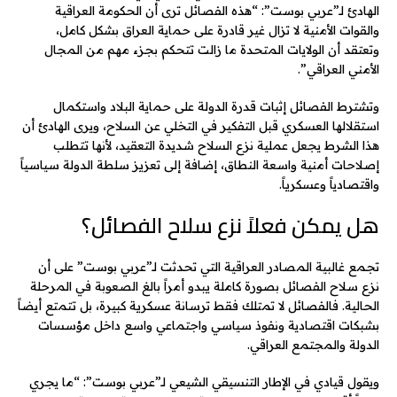
الهادئ لـ”عربي بوست”: “هذه الفصائل ترى أن الحكومة العراقية
والقوات الأمنية لا تزال غير قادرة على حماية العراق بشكل كامل،
وتعتقد أن الولايات المتحدة ما زالت تتحكم بجزء مهم من المجال
الأمني العراقي”.
وتشترط الفصائل إثبات قدرة الدولة على حماية البلاد واستكمال
استقلالها العسكري قبل التفكير في التخلي عن السلاح، ويرى الهادئ أن
هذا الشرط يجعل عملية نزع السلاح شديدة التعقيد، لأنها تتطلب
إصلاحات أمنية واسعة النطاق، إضافة إلى تعزيز سلطة الدولة سياسياً
واقتصادياً وعسكرياً.
هل يمكن فعلاً نزع سلاح الفصائل؟
تجمع غالبية المصادر العراقية التي تحدثت لـ”عربي بوست” على أن
نزع سلاح الفصائل بصورة كاملة يبدو أمراً بالغ الصعوبة في المرحلة
الحالية. فالفصائل لا تمتلك فقط ترسانة عسكرية كبيرة، بل تتمتع أيضاً
بشبكات اقتصادية ونفوذ سياسي واجتماعي واسع داخل مؤسسات
الدولة والمجتمع العراقي.
ويقول قيادي في الإطار التنسيقي الشيعي لـ”عربي بوست”: “ما يجري