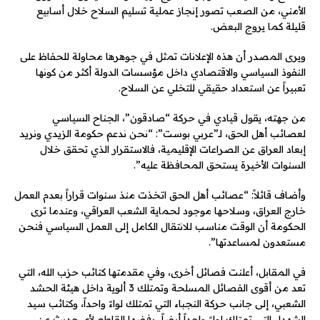
الأمني، من الصعب تصور إنجاز عملية تسليم السلاح خلال أسابيع
قليلة كما يروج البعض.
ويرى المصدر أن هذه الإعلانات تمثل في جوهرها محاولة للحفاظ على
النفوذ السياسي والاقتصادي داخل مؤسسات الدولة أكثر من كونها
تعبيراً عن استعداد حقيقي للتخلي عن السلاح.
من جهته، يقول قيادي في حركة “صادقون”، الجناح السياسي
لعصائب أهل الحق، لـ”عربي بوست”: “نحن ندعم حكومة الزيدي ونريد
إبعاد العراق عن الصراعات الإقليمية، فالاستقرار الذي تحقق خلال
السنوات الأخيرة يستحق المحافظة عليه”.
وأضاف قائلاً: “عصائب أهل الحق اتخذت منذ سنوات قراراً بعدم العمل
خارج العراق، وسلاحها موجود لحماية الشعب العراقي، وعندما ترى
الحكومة أن الوقت مناسب للانتقال الكامل إلى العمل السياسي فنحن
مستعدون لمساعدتها”.
في المقابل، أعلنت فصائل أخرى، وفي مقدمتها كتائب حزب الله، التي
تعد من أقوى الفصائل المسلحة وتمتلك 3 ألوية داخل هيئة الحشد
الشعبي، إلى جانب حركة النجباء التي تمتلك لواءً واحداً، وكتائب سيد
الشهداء التي تمتلك لواءً واحداً أيضاً، رفضها القاطع لأي حديث عن