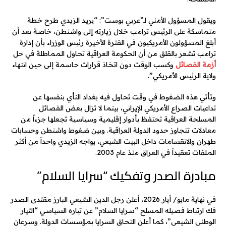
ويقول المسؤول الأمني لـ”عربي بوست”: “يريد الزيدي طرح خطة
متماسكة على الرئيس ترامب خلال زيارته إلى واشنطن، خاصة بعد أن
أبلغ المسؤولون الأمريكيون في الفترة الأخيرة رئيس الوزراء بأن إدارة
ترامب تشعر بالقلق من أن الحكومة العراقية تحاول المماطلة في حل
أزمة الفصائل
وكسب الوقت دون اتخاذ قرارات حاسمة إلى حين انتهاء
ولاية الرئيس الأمريكي”.
وتأتي هذه الضغوط في وقت تحاول فيه بغداد النأي بنفسها عن
تداعيات الصراع الأمريكي الإيراني، بينما لا تزال بعض الفصائل
المسلحة العراقية تحتفظ بأدوار إقليمية وسياسية تجعلها جزءاً من
معادلات تتجاوز حدود الدولة العراقية. وبين ضغوط واشنطن وحسابات
طهران والانقسامات داخل البيت الشيعي، يواجه الزيدي واحداً من أكثر
الملفات تعقيداً في العراق منذ عام 2003.
مبادرة الصدر وتفكيك “سرايا السلام”
في نهاية مايو/ أيار 2026، أعلن رجل الدين الشيعي البارز مقتدى الصدر
فك ارتباط فصيله المسلح “سرايا السلام” عن تياره السياسي “التيار
الوطني الشيعي”، كما أعلن التحاق السرايا بمؤسسات الدولة. وسرعان