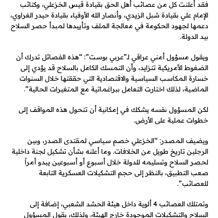
فقد أعلنت كل من عصائب أهل الحق بقيادة قيس الخزعلي، وكتائب
الإمام علي بقيادة شبل الزيدي، وأنصار الله الأوفياء بقيادة حيدر الغراوي،
دعمها لجهود الحكومة في معالجة الملف وتأييدها لمبدأ حصر السلاح
بيد الدولة.
ويقول مسؤول أمني عراقي لـ”عربي بوست”: “هذه الفصائل تدرك أن
الضغوط الأمريكية تتزايد، وأن التمسك الكامل بالسلاح قد يؤدي إلى
خسارة المكاسب السياسية والاقتصادية التي حققتها خلال السنوات
الماضية، لذلك اختارت التعامل ببراغماتية مع المتغيرات الحالية”.
لكن المسؤول نفسه يشكك في إمكانية أن تتحول هذه المواقف إلى
خطوات عملية على الأرض.
ويضيف المصدر: “الخزعلي خصم سياسي لمقتدى الصدر، وبين
الرجلين تاريخ طويل من الخلافات. وما أعلنه بشأن تشكيل لجنة داخلية
لحصر السلاح وتسليمه للدولة خلال أسبوع أو أسبوعين يبدو أمراً
صعب التطبيق، بالنظر إلى حجم التشكيلات العسكرية التابعة
للعصائب”.
وتمتلك العصائب 4 ألوية داخل هيئة الحشد الشعبي، إضافة إلى
السلاح والتشكيلات الموجودة خارج الهيئة، ولذلك، يقول المسؤول