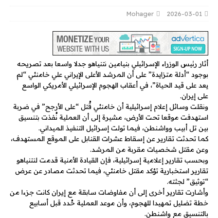
Mohager
2026-03-01
أثار رئيس الوزراء الإسرائيلي بنيامين نتنياهو جدلا واسعا بعد تصريحه
بوجود “أدلة متزايدة” على أن المرشد الأعلى الإيراني علي خامنئي “لم
يعد على قيد الحياة”، في أعقاب الهجوم الإسرائيلي الأمريكي الواسع
على إيران.
ونقلت وسائل إعلام إسرائيلية أن خامنئي قُتل “على الأرجح” في ضربة
استهدفت موقعا تحت الأرض، مشيرة إلى أن العملية نُفذت بتنسيق
بين تل أبيب وواشنطن، فيما تولت إسرائيل التنفيذ الميداني.
كما تحدثت تقارير عن إسقاط عشرات القنابل على الموقع المستهدف،
وعن مقتل شخصيات مقربة من المرشد.
وبحسب تقارير إعلامية إسرائيلية، فإن القيادة الأمنية قدمت لنتنياهو
تقارير استخبارية تؤكد مقتل خامنئي، فيما تحدثت مصادر عن عرض
“توثيق” لجثته.
وأشارت تقارير أخرى إلى أن مفاوضات سابقة مع إيران كانت جزءا من
خطة تضليل تمهيدا للهجوم، وأن موعد العملية حُدد قبل أسابيع
بالتنسيق مع واشنطن.