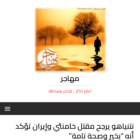
مهاجر
اعلم اكثر .. هاجر ببساطة
نتنياهو يرجح مقتل خامنئي وإيران تؤكد
أنه “بخير وصحة تامة”