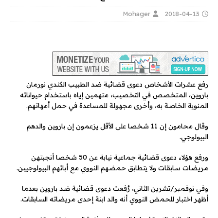
Mohager
2018-04-13
رفع عشرات الأشخاص دعوى قضائية ضد الطبيب الكندي نورمان
باروين، المتخصص في التخصيب، متهمين إياه باستخدام حيواناته
المنوية الخاصة به، وأخرى مجهولة للمساعدة في حمل أمهاتهم.
وقال محامون إن 11 شخصا على الأقل يزعمون إن باروين والدهم
البيولوجي.
ورفع هؤلاء دعوى قضائية جماعية نيابة عن 50 شخصا أنجبتهن
مريضات سابقات ولا يتطابق حمضهم النووي مع أبائهم البيولوجيين.
وفي نوفمبر/تشرين الثاني، رُفعت دعوى قضائية ضد باروين بعدما
أظهر اختبار للحمض النووي أنه والد ابنة إحدى مريضاته السابقات.