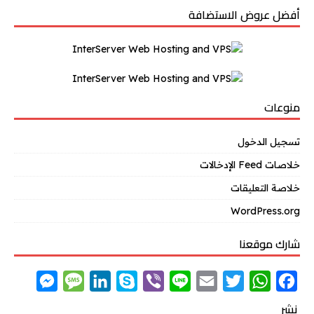
أفضل عروض الاستضافة
منوعات
تسجيل الدخول
خلاصات Feed الإدخالات
خلاصة التعليقات
WordPress.org
شارك موقعنا
M
M
L
S
V
L
E
T
W
F
e
e
i
k
i
i
m
w
h
a
نشر