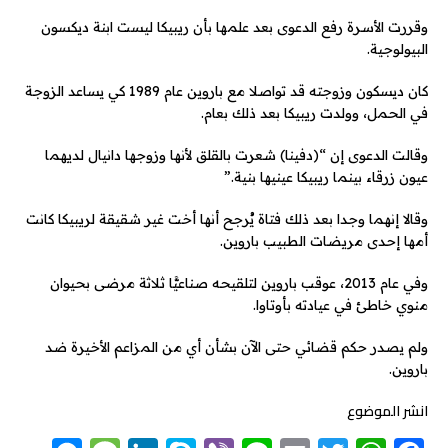
وقررت الأسرة رفع الدعوى بعد علمها بأن ريبيكا ليست ابنة ديكسون
البيولوجية.
كان ديسكون وزوجته قد تواصلا مع باروين عام 1989 كي يساعد الزوجة
في الحمل، وولدت ريبيكا بعد ذلك بعام.
وقالت الدعوى إن “(دفينا) شعرت بالقلق لأنها وزوجها دانيال لديهما
عيون زرقاء بينما ريبيكا عينيها بنية.”
وقالا إنهما وجدا بعد ذلك فتاة يُرجح أنها أخت غير شقيقة لريبيكا كانت
أمها إحدى مريضات الطبيب باروين.
وفي عام 2013، عوقب باروين لتلقيحه صناعيًّا ثلاثة مرضى بحيوان
منوي خاطئ في عيادته بأوتاوا.
ولم يصدر حكم قضائي حتى الآن بشأن أي من المزاعم الأخيرة ضد
باروين.
انشر الموضوع