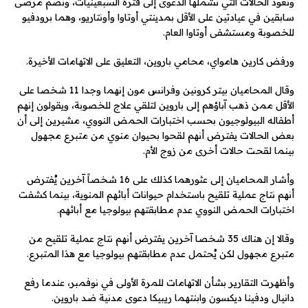
وتعود الحالات التي تشملها الدعوى إلى فترة السبعينيات، وتضم مرضى
سابقين في عيادتين على الأقل بمدينتي أوتاوا وأونتاريو، وهما برودفيو
للخصوبة ومستشفى أوتاوا العام.
ورفض كارين هامواي، محامي باروين، التعليق على الاتهامات الأخيرة.
وقال المحاميان بيتر كرونين وفرانس مون إنهما وجدا 11 شخصا على
الأقل ممن ذهب آباؤهم إلى باروين لتلقي علاج للخصوبة، ويقولون إنهم
أطفاله البيولوجيون بحسب اختبارات الحمض النووي، مشيرين إلى أن
بعض الحالات يفترض أنهم لقحوا بحيوان منوي من متبرع مجهول
بينما لقحت حالات أخرى من زوج الأم.
وأشار المحاميان إلى عثورهما كذلك على 16 شخصاً آخرين يُفترض
أنهم نتاج عملية تلقيح باستخدام حيوانات أبائهم المنوية، بينما كشفت
اختبارات الحمض النووي عدم مطابقتهم بيولوجيا مع أبائهم.
وقالا إن هناك 35 شخصا آخرين يفترض أنهم نتاج عملية تلقيح من
متبرع مجهول لكن يُحتمل عدم مطابقتهم بيولوجيا مع هذا المتبرع.
وأظهرت التقارير بشأن الاتهامات للمرة الأولى في نوفمبر، عندما رفع
دانيال ودفينا ديكسون وابنتهما ريبيكا دعوى مدنية ضد باروين.