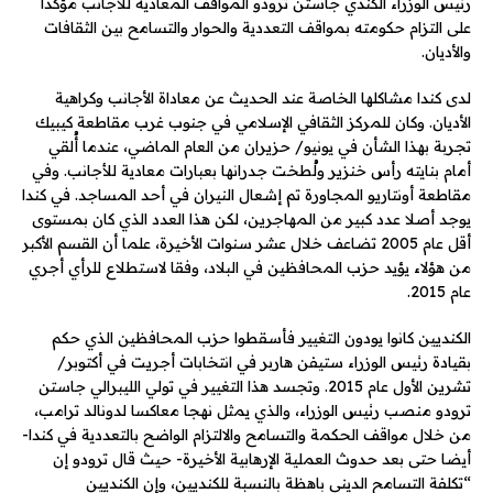
رئيس الوزراء الكندي جاستن ترودو المواقف المعادية للأجانب مؤكدا
على التزام حكومته بمواقف التعددية والحوار والتسامح بين الثقافات
والأديان.
لدى كندا مشاكلها الخاصة عند الحديث عن معاداة الأجانب وكراهية
الأديان. وكان للمركز الثقافي الإسلامي في جنوب غرب مقاطعة كيبيك
تجربة بهذا الشأن في يونيو/ حزيران من العام الماضي، عندما أُلقي
أمام بنايته رأس خنزير ولُطخت جدرانها بعبارات معادية للأجانب. وفي
مقاطعة أونتاريو المجاورة تم إشعال النيران في أحد المساجد. في كندا
يوجد أصلا عدد كبير من المهاجرين، لكن هذا العدد الذي كان بمستوى
أقل عام 2005 تضاعف خلال عشر سنوات الأخيرة، علما أن القسم الأكبر
من هؤلاء يؤيد حزب المحافظين في البلاد، وفقا لاستطلاع للرأي أجري
عام 2015.
الكنديين كانوا يودون التغيير فأسقطوا حزب المحافظين الذي حكم
بقيادة رئيس الوزراء ستيفن هاربر في انتخابات أجريت في أكتوبر/
تشرين الأول عام 2015. وتجسد هذا التغيير في تولي الليبرالي جاستن
ترودو منصب رئيس الوزراء، والذي يمثل نهجا معاكسا لدونالد ترامب،
من خلال مواقف الحكمة والتسامح والالتزام الواضح بالتعددية في كندا-
أيضا حتى بعد حدوث العملية الإرهابية الأخيرة- حيث قال ترودو إن
“تكلفة التسامح الديني باهظة بالنسبة للكنديين، وإن الكنديين