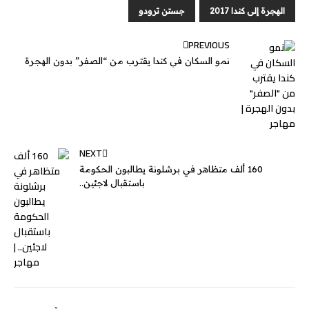
e
الهجرة إلى كندا 2017
جستن ترودو
r
PREVIOUS
نمو السكان في كندا يقترب من “الصفر” بدون الهجرة
NEXT
160 ألف متظاهر في برشلونة يطالبون الحكومة
باستقبال لاجئين..