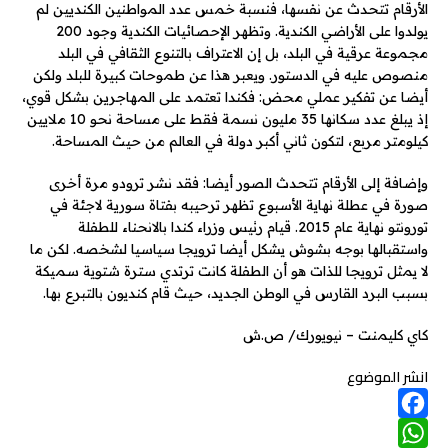
الأرقام تتحدث عن نفسها، فنسبة خمس عدد المواطنين الكنديين لم
يولدوا على الأراضي الكندية. وتظهر الإحصائيات الكندية وجود 200
مجموعة عرقية في البلد، بل إن الاعتراف بالتنوع الثقافي في البلد
منصوص عليه في الدستور. ويعبر هذا عن طموحات كبيرة للبلد ولكن
أيضا عن تفكير عملي محض: فكندا تعتمد على المهاجرين بشكل قوي،
إذ يبلغ عدد سكانها 35 مليون نسمة فقط على مساحة نحو 10 ملايين
كيلومتر مربع، لتكون ثاني أكبر دولة في العالم من حيث المساحة.
وإضافة إلى الأرقام تتحدث الصور أيضا: فقد نشر ترودو مرة أخرى
صورة في عطلة نهاية الأسبوع تظهر ترحيبه بفتاة سورية لاجئة في
تورونتو نهاية عام 2015. قيام رئيس وزراء كندا بالانحناء للطفلة
واستقبالها بوجه بشوش يشكل أيضا ترويجا سياسيا لشخصه. لكن ما
لا يمثل ترويجا للذات هو أن الطفلة كانت ترتدي سترة شتوية سميكة
بسبب البرد القارس في الوطن الجديد، حيث قام كنديون بالتبرع بها.
كاي كليمنت – نيويورك/ ص.ش
انشر الموضوع
F