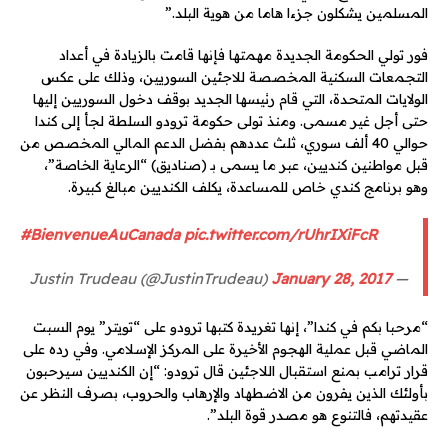
المسلمين يشكلون جزءا هاما من هوية البلد.”
فور تولي الحكومة الجديدة مهمتها فإنها قامت بالزيادة في أعداد
التجمعات السكنية المخصصة للاجئين السوريين، وذلك على عكس
الولايات المتحدة، التي قام رئيسها الجديد بوقف دخول السوريين إليها
حتى أجل غير مسمى. ومنذ تولى حكومة ترودو السلطة لجأ إلى كندا
حوالي 40 ألف سوري، ثلث عددهم بفضل الدعم المالي المخصص من
قبل مواطنين كنديين، عبر ما يسمى بـ (صناديق) “الرعاية الخاصة”،
وهو برنامج كندي خاص للمساعدة، يكلف الكنديين مبالغ كبيرة.
#BienvenueAuCanada
pic.twitter.com/rUhrIXiFcR
January 28, 2017
— Justin Trudeau (@JustinTrudeau)
“مرحبا بكم في كندا”، إنها تغريدة كتبها ترودو على “تويتر” يوم السبت
الماضي قبل عملية الهجوم الأخيرة على المركز الإسلامي. وفي رده على
قرار ترامب بمنع استقبال اللاجئين قال ترودو: “إن الكنديين سيرحبون
بأولئك الذين يفرون من الاضطهاد والإرهاب والحروب، بصرف النظر عن
عقيدتهم، فالتنوع هو مصدر قوة البلد”.