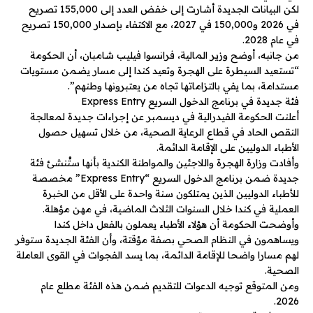
لكن البيانات الجديدة أشارت إلى خفض العدد إلى 155,000 تصريح
في 2026 و150,000 في 2027، مع الاكتفاء بإصدار 150,000 تصريح
في عام 2028.
من جانبه، أوضح وزير المالية، فرانسوا فيليب شامبان، أن الحكومة
“تستعيد السيطرة على الهجرة وتعيد كندا إلى مسار يضمن مستويات
مستدامة، بما يفي بالتزاماتها تجاه من يعتبرونها وطنهم”.
فئة جديدة في برنامج الدخول السريع Express Entry
أعلنت الحكومة الفيدرالية في ديسمبر عن إجراءات جديدة لمعالجة
النقص الحاد في قطاع الرعاية الصحية، من خلال تسهيل حصول
الأطباء الدوليين على الإقامة الدائمة.
وأفادت وزارة الهجرة واللاجئين والمواطنة الكندية بأنها ستُنشئ فئة
جديدة ضمن برنامج الدخول السريع “Express Entry” مخصصة
للأطباء الدوليين الذين يمتلكون سنة واحدة على الأقل من الخبرة
العملية في كندا خلال السنوات الثلاث الماضية، في مهن مؤهلة.
وأوضحت الحكومة أن هؤلاء الأطباء يعملون بالفعل داخل كندا
ويساهمون في النظام الصحي بصفة مؤقتة، وأن الفئة الجديدة ستوفر
لهم مسارا واضحا للإقامة الدائمة، بما يسد الفجوات في القوى العاملة
الصحية.
ومن المتوقع توجيه الدعوات للتقديم ضمن هذه الفئة مطلع عام
2026.