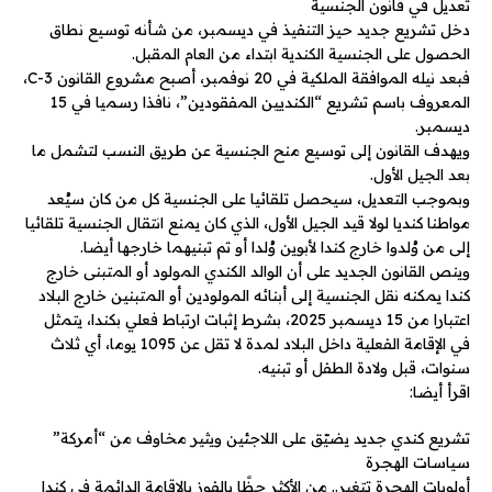
تعديل في قانون الجنسية
دخل تشريع جديد حيز التنفيذ في ديسمبر، من شأنه توسيع نطاق
الحصول على الجنسية الكندية ابتداء من العام المقبل.
فبعد نيله الموافقة الملكية في 20 نوفمبر، أصبح مشروع القانون C-3،
المعروف باسم تشريع “الكنديين المفقودين”، نافذا رسميا في 15
ديسمبر.
ويهدف القانون إلى توسيع منح الجنسية عن طريق النسب لتشمل ما
بعد الجيل الأول.
وبموجب التعديل، سيحصل تلقائيا على الجنسية كل من كان سيُعد
مواطنا كنديا لولا قيد الجيل الأول، الذي كان يمنع انتقال الجنسية تلقائيا
إلى من وُلدوا خارج كندا لأبوين وُلدا أو تم تبنيهما خارجها أيضا.
وينص القانون الجديد على أن الوالد الكندي المولود أو المتبنى خارج
كندا يمكنه نقل الجنسية إلى أبنائه المولودين أو المتبنين خارج البلاد
اعتبارا من 15 ديسمبر 2025، بشرط إثبات ارتباط فعلي بكندا، يتمثل
في الإقامة الفعلية داخل البلاد لمدة لا تقل عن 1095 يوما، أي ثلاث
سنوات، قبل ولادة الطفل أو تبنيه.
اقرأ أيضا:
تشريع كندي جديد يضيّق على اللاجئين ويثير مخاوف من “أمركة”
سياسات الهجرة
أولويات الهجرة تتغير.. من الأكثر حظًا بالفوز بالإقامة الدائمة في كندا