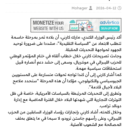
Mohager
2026-04-12
أكد رئيس الوزراء الكندي، مارك كارني، أن بلاده تمر بمرحلة حاسمة
تتطلب الابتعاد عن “السياسة التقليدية”، مشددا على ضرورة توحيد
الجهود لمواجهة التحديات المقبلة.
وجاءت تصريحات كارني خلال خطاب ألقاه في ختام المؤتمر الوطني
للحزب الليبرالي في مونتريال، وسعى إلى حشد دعم أنصاره قبيل
استحقاقات سياسية مهمة.
كما أشار كارني إلى أن كندا تواجه تحولات متسارعة على المستويين
الجيوسياسي والتكنولوجي، مؤكدا أن هذه المرحلة “ستحدد ملامح
البلاد لأجيال قادمة”.
وتطرق إلى التحديات المرتبطة بالسياسات الأمريكية، خاصة في ظل
التوترات التجارية التي شهدتها البلاد خلال الفترة الماضية مع إدارة
دونالد ترامب.
وخلال كلمته، أشاد كارني بإنجازات رؤساء الوزراء السابقين من الحزب
الليبرالي، وعلى رأسهم جاستن ترودو، لا سيما في ما يتعلق بملف
المصالحة مع الشعوب الأصلية.