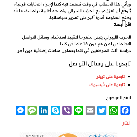
ويأتي هذا الخطاب في وقت تستعد فيه كندا لإجراء انتخابات فرعية،
يُتوقع أن تعزز موقع الحزب الليبرالي وتمنحه أغلبية برلمانية، ما قد
يمنح الحكومة قدرة أكبر على تمرير سياساتها.
اقرأ أيضا:
الحزب الليبرالي يتبنى مقترحا لتقييد استخدام وسائل التواصل
الاجتماعي لمن هم دون 16 عاما في كندا
دراسة: ثلث الموظفين في كندا يعملون ساعات إضافية دون أجر
تابعونا على وسائل التواصل
تابعونا على تويتر
تابعونا على فيسبوك
انشر الموضوع
M
M
L
S
V
L
E
T
W
F
e
e
i
k
i
i
m
w
h
a
نشر
s
s
n
y
b
n
a
i
a
c