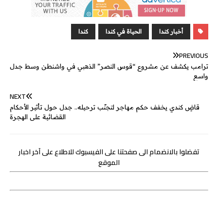
s
s
k
p
e
e
i
t
t
e
e
a
e
e
r
l
t
s
b
n
g
d
e
A
o
أخبار كندا
الحياة في كندا
كندا
g
e
I
r
p
o
PREVIOUS
e
n
p
k
ترامب يكشف عن مشروع “قوس النصر” الذهبي في واشنطن وسط جدل
r
واسع
NEXT
قاضٍ كندي يخفف حكم مهاجر لتجنّب ترحيله.. جدل حول تأثير الأحكام
القضائية على الهجرة
تفضلوا بالانضمام الى صفحتنا على الفيسبوك للاطلاع على آخر اخبار
الموقع