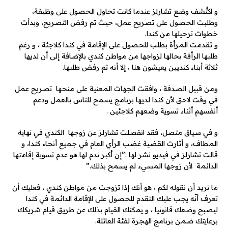
و اكتُشف وضع تشارلز عندما كانت تحاول الحصول على وظيفة،
وطلبت الحصول على تصريح عمل، حيث تم رفض التصريح، وبدأت
خطوات ترحيلها من كندا.
و تقدمت المرأة بطلب للحصول على الإقامة في كندا كلاجئة ، و رغم
طلبها الرأفة بحالها لزواجها من مواطن كندي بالإضافة إلى أن لديها
ثلاثة أبناء كنديين يعيشون هنا ، إلا أنه تم رفض طلبها.
ومن قبيل الصدفة ، وافقت الجهات المعنية على منحها تصريح عمل
في وقت لاحق لأن كندا لديها برنامج يسمح للناس بالعمل ودعم
أنفسهم أثناء تسوية وضعهم كلاجئين .
و في سياق متصل، فقد انفصلت تشارلز عن زوجها الكندي في نهاية
المطاف، و أثارت القضية غضب الرأي العام في جميع أنحاء كندا، و
قالت تشارلز في فيديو نشر لها :”إن أكبر ندم لها هو عدم تسوية إقامتها
الدائمة لأن زوجها المسيء لم يسمح بذلك.”
ما نريد أن نقوله لكم ، هو أنك إذا تزوجت من مواطن كندي ، فعليك أن
تعرف أنّه يجب عليك التقدم للحصول على الإقامة الدائمة في كندا
ليصبح وضعك قانونيا ، و يمكنك القيام بذلك عن طريق قيام شريكك
برعايتك ضمن برنامج الهجرة لفئة العائلة.