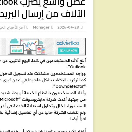
الآلاف من إرسال البريد
2026-04-28
Mohager
آخر الأخبار
,
الحي
Outlook”.
وواجه المستخدمون مشكلات عند تسجيل الدخول وت
كما تركزت البلاغات بشكل ملحوظ في مدن كبرى مثل ت
“Downdetector”.
وأفاد المستخدمون بانقطاع الخدمة أو بطء شديد في
السبب وراء الخلل وتحاول استعادة الخدمة في أ
ولم تكشف الشركة حاليا عن أي تفاصيل إضافية بش
اقرأ أيضا:
أزهار الكرز ترسم مشهدا يابانيا خلابا في هذه الحدي