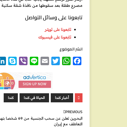
مصرع طفلة بعد سقوطها من نافذة شقة سكنية في
تابعونا على وسائل التواصل
تابعونا على تويتر
تابعونا على فيسبوك
انشر الموضوع
S
V
L
E
T
W
F
k
i
i
m
w
h
a
y
b
n
a
i
a
c
p
e
e
i
t
t
e
e
r
l
t
s
b
أخبار كندا
الحياة في كندا
كندا
e
A
o
r
p
o
PREVIOUS
البحرين تعلن عن سحب الجنسية من 69 شخ
p
k
التعاطف مع إيران