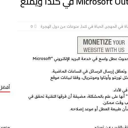
عطل واسع يضرب Microsoft Outlook في كندا ويمنع
اة في المهجر
,
الحياة في كندا
,
منوعات من دول الهجرة
0
أبلغ آلاف المستخدمين في كندا، اليوم الاثنين، عن حدوث عطل واسع في خدمة البريد الإلكتروني “Microsoft
عطّل إرسال الرسائل في الساعات الماضية.
ورنتو وأوتاوا ومونتريال، وفقا لبيانات موقع
أفضل 
 الأداء.
من جهتها، أكدت شركة مايكروسوفت “Microsoft” أنها على علم بالمشكلة، مضيفة أن فرقها التقنية تحقق في
قرب وقت ممكن.
أن طبيعة العطل أو موعد إصلاحه.
منوعا
قة بالقرب من تورنتو