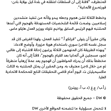
المتطرف، “لافتة إلى أن السلطات اعتقلته في بلدة كيل بولاية بادن-
فورتمبرغ الألمانية”.
وخطط الثلاثة لشن هجوم وجعله يبدو وكأنه من تنفيذ متشددين
إسلاميين. وضمت قائمة الشخصيات المستهدفة بالهجوم التي أعدها
المشتبه فيهم الرئيس السابق يواخيم غاوك ووزير العدل هايكو ماس.
وكان مقرراً أن يتولى “فرانكو أ.” تنفيذ العمل، ولهذا الغرض كان قد
سجل نفسه كلاجئ سوري باستخدام هوية مزورة. وأوضح الادعاء:
“وبهذه الطريقة كان المتهمون الثلاثة يرغبون إحالة الاشتباه إلى طالبي
لجوء مسجلين في ألمانيا بعد القيام بالهجوم”، لافتاً إلى أنه كان
مخططاً بذلك أن يدرك المواطنون أن الهجوم يعد عملاً إرهابياً متطرفاً
تم من خلال لاجئ معترف به. ومن المقرر أن يمثل المشتبه به الثالث
ماكسيميليان ت. اليوم أمام قاضي التحقيقات التابع للمحكمة الاتحادية
العليا.
ز.أ.ب/ ع.غ (د ب أ، رويترز)
© DW – جميع الحقوق محفوظة
لا تتحمل مسؤولية ما تتضمنه المواقع الأخرى DW