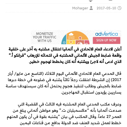
Mohager
2017-05-10
أعلن الادعاء العام الاتحادي في ألمانيا اعتقال مشتبه به آخر على خلفية
واقعة ضابط الجيش الألماني المشتبه في انتمائه للإرهاب “فرانكو أ.”
الذي ادعى أنه لاجئ ويشتبه أنه كان يخطط لهجوم خطير.
قال المدعي العام الاتحادي الألماني اليوم الثلاثاء (التاسع من مايو/ أيار
2017) إن الشرطة اعتقلت رجلاً ثالثاً يشتبه في ضلوعه في خطة دبرها
ضابط بالجيش وطالب لتنفيذ هجوم يحتمل أنه كان سيستهدف ساسة
يساريين يؤيدون استقبال المهاجرين.
وعرف مكتب المدعي العام المشتبه فيه الثالث في القضية التي
صدمت ألمانيا بأنه “ماكسميليان ت.” وهو مواطن ألماني يبلغ من
العمر 27 عاماً. وقال المكتب في بيان “يشتبه بقوة في أن يكون المتهم
خطط لعمل شديد العنف ضد الدولة بدافع من قناعات اليمين