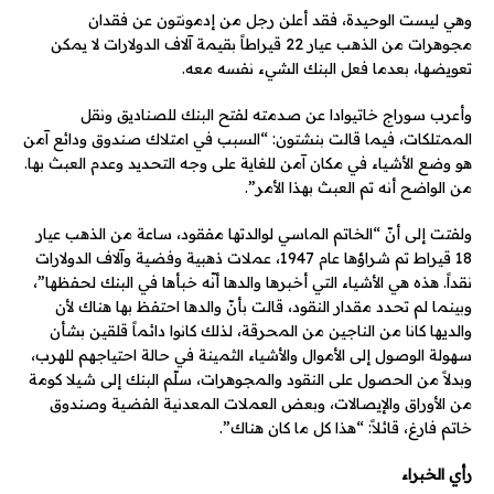
وهي ليست الوحيدة، فقد أعلن رجل من إدمونتون عن فقدان
مجوهرات من الذهب عيار 22 قيراطاً بقيمة آلاف الدولارات لا يمكن
تعويضها، بعدما فعل البنك الشيء نفسه معه.
وأعرب سوراج خاتيوادا عن صدمته لفتح البنك للصناديق ونقل
الممتلكات، فيما قالت بنشتون: “السبب في امتلاك صندوق ودائع آمن
هو وضع الأشياء في مكان آمن للغاية على وجه التحديد وعدم العبث بها.
من الواضح أنه تم العبث بهذا الأمر”.
ولفتت إلى أنّ “الخاتم الماسي لوالدتها مفقود، ساعة من الذهب عيار
18 قيراط تم شراؤها عام 1947، عملات ذهبية وفضية وآلاف الدولارات
نقداً. هذه هي الأشياء التي أخبرها والدها أنّه خبأها في البنك لحفظها”،
وبينما لم تحدد مقدار النقود، قالت بأنّ والدها احتفظ بها هناك لأن
والديها كانا من الناجين من المحرقة، لذلك كانوا دائماً قلقين بشأن
سهولة الوصول إلى الأموال والأشياء الثمينة في حالة احتياجهم للهرب،
وبدلاً من الحصول على النقود والمجوهرات، سلّم البنك إلى شيلا كومة
من الأوراق والإيصالات، وبعض العملات المعدنية الفضية وصندوق
خاتم فارغ، قائلاً: “هذا كل ما كان هناك”.
رأي الخبراء