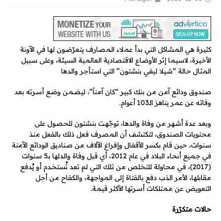
كثيرة هي المشاكل التي بدأ عملاء المصارف يتعرّضون لها في الآونة
الأخيرة، لاسيما إثر الأوضاع الاقتصادية العالمية السيئة، وعلى سبيل
المثال حالة “شيلا ليفي بنشتون” التي استأجر والدها
صندوق ودائع آمن من بنك كبير “كان آمناً”، ليضمن وضع أسرته بعد
وفاته عن عمر يناهز الـ103 أعوام.
وبعد عدة أشهر من وفاة والدها، توجّهت بنشتون للحصول على
محتويات الصندوق، لتكتشف أن المصرف فعل ذلك بالفعل منذ
سنوات، حين قام بكسر الأقفال وإفراغ الآلاف من صناديق الودائع الآمنة
في جميع أنحاء البلاد في عام 2012، أي قبل وفاة والدلها بـ5 سنوات
(2017)، في محاولة للتخلص من تلك التي لم تعد تُستخدم أو يُدفع
مقابلها، الأمر الذب دفع بالفتاة إلى المواجهة، والكفاح من أجل
التعويض عن ممتلكات أسرتها الأكثر قيمة.
حالات متكرّرة