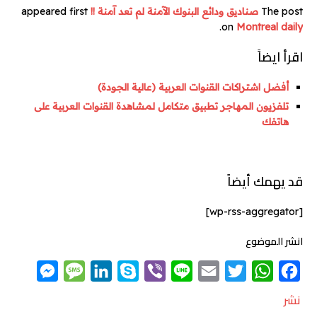
The post
صناديق ودائع البنوك الآمنة لم تعد آمنة !!
appeared first
.
on
Montreal daily
اقرأ ايضاً
أفضل اشتراكات القنوات العربية (عالية الجودة)
تلفزيون المهاجر تطبيق متكامل لمشاهدة القنوات العربية على
هاتفك
قد يهمك أيضاً
[wp-rss-aggregator]
انشر الموضوع
M
M
L
S
V
L
E
T
W
F
e
e
i
k
i
i
m
w
h
a
نشر
s
s
n
y
b
n
a
i
a
c