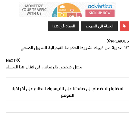
s
s
k
p
e
e
i
t
t
e
e
a
e
e
r
l
t
s
b
n
g
d
e
A
o
الحياة في المهجر
الحياة في كندا
g
e
I
r
p
o
PREVIOUS
e
n
p
k
“لا” مدوية من كيبيك لشروط الحكومة الفيدرالية للتمويل الصحي
r
NEXT
مقتل شخص بالرصاص في لافال هذا المساء
تفضلوا بالانضمام الى صفحتنا على الفيسبوك للاطلاع على آخر اخبار
الموقع