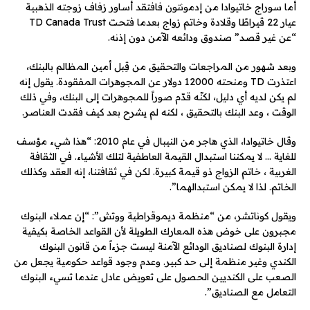
أما سوراج خاتيوادا من إدمونتون فافتقد أساور زفاف زوجته الذهبية
عيار 22 قيراطًا وقلادة وخاتم زواج بعدما فتحت TD Canada Trust
“عن غير قصد” صندوق ودائعه الآمن دون إذنه.
وبعد شهور من المراجعات والتحقيق من قِبل أمين المظالم بالبنك،
اعتذرت TD ومنحته 12000 دولار عن المجوهرات المفقودة. يقول إنه
لم يكن لديه أي دليل، لكنّه قدّم صوراً للمجوهرات إلى البنك، وفي ذلك
الوقت ، وعد البنك بالتحقيق ، لكنه لم يشرح بعد كيف فقدت العناصر.
وقال خاتيوادا، الذي هاجر من النيبال في عام 2010: “هذا شيء مؤسف
للغاية … لا يمكننا استبدال القيمة العاطفية لتلك الأشياء. في الثقافة
الغربية ، خاتم الزواج ذو قيمة كبيرة. لكن في ثقافتنا، إنه العقد وكذلك
الخاتم. لذا لا يمكن استبدالهما”.
ويقول كوناتشر، من “منظمة ديموقراطية ووتش”: “إن عملاء البنوك
مجبرون على خوض هذه المعارك الطويلة لأن القواعد الخاصة بكيفية
إدارة البنوك لصناديق الودائع الآمنة ليست جزءاً من قانون البنوك
الكندي وغير منظمة إلى حد كبير. وعدم وجود قواعد حكومية يجعل من
الصعب على الكنديين الحصول على تعويض عادل عندما تسيء البنوك
التعامل مع الصناديق”.