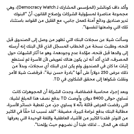
وأكد داف كوناتشر (المؤسس المشارك لـ Democracy Watch)، وهي
مجموعة مناصرة لمسؤولية الشركات وإصلاح القانون، أنّ “البنوك
تدير صناديق ودائع آمنة كعمل جانبي، مع القليل من القواعد باستثناء
تلك التي وضعتها لنفسها”.
وسألت شيلا عن سجلات البنك التي تظهر من وصل إلى الصندوق قبل
فتحه، وطلبت نسخة من الخطاب المسجّل الذي قال البنك إنه أرسله
إلى والدها قبل فتحه، مؤكدة عدم وجودهما، وهو ما أثار الشبهات حول
المصرف، الذي أكد أنه لن يكون هناك تعويض لأن الأسرة لم تستطع
إثبات ما كان في الصندوق ولم يكن لدى البنك أي سجلات، وبدلاً من
ذلك عرض 250 دولاراً على أنها “بادرة حسن نية”، فرفضت شيلا الأمر
ونقلت شكواها إلى محقق الشكاوى في TD.
وبعد إجراء محاسبة فضفاضة، وجدت الشركة أن المجوهرات كانت
تساوي حوالى 8400 دولار، وأوصت TD بدفع نصف هذا المبلغ لشيلا،
التي رفضت العرض قائلة بأنّه لا يساوي جزء من تغطية خسائر الأسرة،
مطالبة البنك بدفع غرامة كبيرة، مضيفة: “لقد تسبب لنا حقّاً في الكثير
من التوتر. فقدنا الكثير من الأشياء العاطفية واللغة الوحيدة التي يعرفها
البنك هي المال … لذلك علينا أن نضربهم حيث يؤلمنا”.