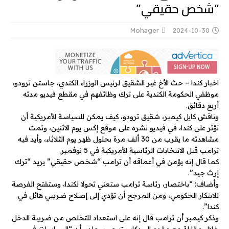
“شخص حقيقي”
Mohager
2024-10-30
اخبار كندا – حث الأخ غير الشقيق لرئيس الوزراء الكندي، جاستن ترودو،
موظفي الحكومة الكندية على ترك وظائفهم في مقطع فيديو مدته
أربع دقائق.
وناقش كايل كيمبر، شقيق ترودو، كيف يمكن للسياسة الأمريكية أن
تؤثر على كندا، في فيديو نشره على موقع إكس يوم الاثنين، وتمت
مشاهدته ما يقرب من 30 ألف مرة بحلول ظهر يوم الثلاثاء، وأيد فيه
ترامب قبل الانتخابات الرئاسية الأمريكية في 5 نوفمبر.
كما قال إنه يؤمن في أعماقه أن ترامب “شخص حقيقي” يريد “ترك
إرث جيد”.
وأضاف: “باختصار، رئاسة ترامب ستعني تحولا لكندا، وستفتح الفرصة
للابتكار الحكومي، ومن المرجح أن تؤدي إلى إصلاح ضريبي هائل في
كندا”.
وذكر كيمبر أن ترامب قال إنه على استعداد للتخلص من ضريبة الدخل