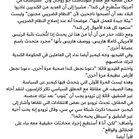
خلال مقابلة مع مقدم البودكاست جو روجان وأن “السياسات في
أمريكا ستُطرح في كندا”، مشيرا إلى أن العديد من الكنديين غادروا
البلاد بعد أن أصبحوا ناجحين، لأن “النظام الضريبي مجنون” وليست
“بيئة جيدة للعمل فيها”، موضحا أنه عند إصلاح النظام الضريبي،
“ستعود كل هذه الأموال إلى كندا”.
ومع ذلك، حذر من أن أيا من هذا لن يحدث إذا انتُخبت نائبة الرئيس
الأمريكي كامالا هاريس، ووصف هاريس بأنها “مجرد متحدث باسم
عصابة أخرى”.
وفي الفيديو، وجه كيمبر أيضا نداء إلى العاملين في الحكومة الكندية
لترك مناصبهم.
واختتم الفيديو قائلا: “دعونا نجعل كندا صحية مرة أخرى.. دعونا نجعل
الأرض عظيمة مرة أخرى”.
وهذه ليست المرة الأولى التي يتحدث فيها كيمبر عن السياسة.
وهذا الصيف، في مقابلة مع المعلق السياسي تاكر كارلسون، انتقد أخاه
غير الشقيق، قائلا إن ترودو يجب أن “يتوب” بعد ترك منصبه.
في المقابل، تحدث ترودو عن بعض الانتقادات التي تلقاها وأشار إلى
كيمبر، حسبما ذكرت شبكة سي بي سي، وقال ترودو إنه يحب أخيه
غير الشقيق و”سيظل يحبه دائما”.
وأضاف: “لكن، أنا لا أستطيع إجراء محادثات حقيقية معه بناء على
الحقائق والواقع”.
اقرأ أيضا: