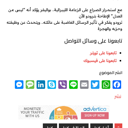
مع استمرار الصراع على الزعامة الليبرالية.. بواليفر يؤكد أنه “ليس من
العدل” الإطاحة بترودو الآن
ترودو يفكر في تأثير الرسائل الغاضبة على عائلته.. ويتحدث عن وظيفته
وحزبه والهجرة
تابعونا على وسائل التواصل
تابعونا على تويتر
تابعونا على فيسبوك
انشر الموضوع
M
M
L
S
V
L
E
T
W
F
e
e
i
k
i
i
m
w
h
a
نشر
s
s
n
y
b
n
a
i
a
c
s
s
k
p
e
e
i
t
t
e
e
a
e
e
r
l
t
s
b
n
g
d
e
A
o
أخبار كندا
الحياة في كندا
كندا