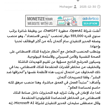
Mohager
2025-12-30
أعلنت شركة OpenAI، مطورة ChatGPT، عن وظيفة شاغرة براتب
سنوي قدره 555,000 دولار لمنصب “رئيس الاستعداد”، وهو منصب
وصفه المدير التنفيذي سام ألتمان بأنه من أكثر الوظائف تحديا
وإجهادا.
ويتطلب المنصب التعامل مع أخطار متزايدة للذكاء الاصطناعي على
الصحة النفسية والأمن السيبراني والأسلحة البيولوجية.
وسيكون المرشح الناجح مسؤولا عن تقييم التهديدات الناشئة
والتخفيف من مخاطر القدرات المتقدمة للذكاء الاصطناعي، بما في
ذلك المخاوف من احتمال تدريب هذه الأنظمة نفسها و”انحرافها ضد
البشر”، وفقا لتصريحات ألتمان.
وأضاف: “ستبدأ العمل في العمق مباشرة، وهذا منصب مرهق لكنه
حاسم لمساعدة العالم”.
كما جاء الإعلان في وقت تتزايد فيه التحذيرات داخل صناعة الذكاء
الاصطناعي من المخاطر المتصاعدة للتكنولوجيا المتقدمة.
وقال مصطفى سليمان، المدير التنفيذي لشركة Microsoft AI، إنه