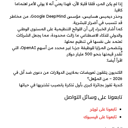
إذا لم يكن المرء قلقا قليلا الآن، فهذا يعني أنه لا يولي الأمر اهتماما
كافيا.
وحذر ديميس هسابيس، مؤسس Google DeepMind، من مخاطر
قد تتسبب في أضرار للبشرية.
كما أشار الخبراء إلى أن اللوائح التنظيمية على المستوى الوطني
والدولي للذكاء الاصطناعي ما زالت محدودة، مما يجعل الشركات
تعتمد على نفسها في تنظيم عملها.
وتتضمن المزايا للوظيفة جزءا غير محدد من أسهم OpenAI، التي
تُقدر قيمتها بنحو 500 مليار دولار.
اقرأ أيضا:
الكنديون يتلقون تعويضات بملايين الدولارات من دعوى ضد آبل في
2026 – من المؤهل؟
كندية تفوز بجائزة كبرى بأول تذكرة يانصيب تشتريها في حياتها
تابعونا على وسائل التواصل
تابعونا على تويتر
تابعونا على فيسبوك