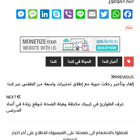
انشر الموضوع
M
M
L
S
V
L
E
T
W
F
e
e
i
k
i
i
m
w
h
a
نشر
s
s
n
y
b
n
a
i
a
c
s
s
k
p
e
e
i
t
t
e
e
a
e
e
r
l
t
s
b
n
g
d
e
A
o
أخبار كندا
الحياة في كندا
كندا
g
e
I
r
p
o
PREVIOUS
e
n
p
k
إلغاء وتأخير رحلات جوية مع إطلاق تحذيرات واسعة من الطقس عبر كندا
r
NEXT
غرف الطوارئ في كيبيك مكتظة وهيئة الصحة تتوقع زيادة في أعداد
المرضى
تفضلوا بالانضمام الى صفحتنا على الفيسبوك للاطلاع على آخر اخبار
الموقع