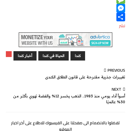
M
p
e
y
r
i
M
p
e
n
r
k
s
e
e
نشر
e
s
s
d
a
s
g
e
I
كندا
الحياة في كندا
أخبار كندا
e
n
n
g
PREVIOUS
e
تغييرات جذرية مقترحة على قانون الطلاق الكندي
r
NEXT
أسوأ أداء يومي منذ 1983.. الذهب يخسر 12% والفضة تهوي بأكثر من
30% عالميًا
تفضلوا بالانضمام الى صفحتنا على الفيسبوك للاطلاع على آخر اخبار
الموقع