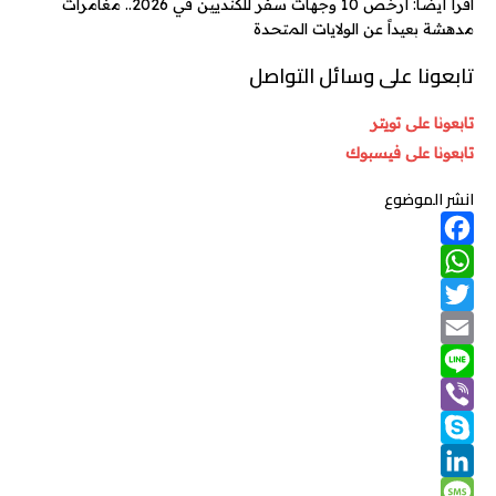
اقرأ أيضاً: أرخص 10 وجهات سفر للكنديين في 2026.. مغامرات
مدهشة بعيداً عن الولايات المتحدة
تابعونا على وسائل التواصل
تابعونا على تويتر
تابعونا على فيسبوك
انشر الموضوع
F
W
a
T
h
c
w
e
a
E
m
b
t
L
i
o
V
s
a
t
i
o
A
S
n
t
i
i
p
e
e
b
k
k
L
l