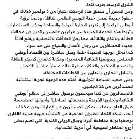
الشرق الأوسط بغرب كندا.
ومن المقرر أن تنطلق هذه الرحلات اعتباراً من 3 نوفمبر 2026، في
خطوة جديدة ضمن خطة التوسع العالمي للناقلة، ودعماً لرؤية
أبوظبي الرامية إلى تعزيز التجارة الدولية والسياحة وجذب الاستثمارات.
وتربط هذه الخدمة الجديدة بين مركزين عالميين رائدين في مجالات
الطاقة والابتكار والثقافة، مما يعزز العلاقات الاقتصادية ويفتح آفاقاً
جديدة للمسافرين من رجال الأعمال والسياح على حد سواء.
كما تمثل الوجهة الجديدة حلقة وصل مباشرة بين اقتصاد أبوظبي
المتنامي وعروضها الثقافية المتميزة، ومكانة كالغاري كمركز للطاقة
والتصنيع المتقدم والابتكار، موفرة بذلك مساراً مباشراً للأعمال
والتبادل التجاري والتعاون بين القطاعات المختلفة.
وعلى صعيد السياحة الترفيهية، تُقدّم هذه الوجهة تجربة استثنائية
للمسافرين من كلا الجانبين.
فالمسافرون من كندا سيحظون بوصول مباشر إلى معالم أبوظبي
الثقافية وتجاربها الفريدة ومنتجعاتها الساحلية وأجوائها المشمسة
طوال العام، بينما سيتمكن المسافرون من الإمارات ومن مختلف
أنحاء شبكة الاتحاد للطيران العالمية من اكتشاف حيوية مدينة كالغاري،
بوصفها بوابة مقاطعة ألبرتا وجبال الروكي الكندية، التي تضم بعض
أروع المناظر الطبيعية في أمريكا الشمالية.