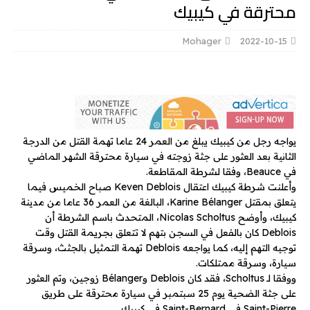
محترقة في كيبيك
Mohager
2022-10-15
يواجه رجل من كيبيك يبلغ من العمر 24 عاما تهمة القتل من الدرجة
الثانية بعد العثور على جثة زوجته في سيارة محترقة الشهر الماضي
في Beauce، وفقا لشرطة المقاطعة.
وأعلنت شرطة كيبيك اعتقال Keven Deblois صباح الخميس فيما
يتعلق بمقتل Karine Bélanger، البالغة من العمر 36 عاما من مدينة
كيبيك، وأوضح Nicolas Scholtus، المتحدث باسم الشرطة أن
Deblois كان بالفعل في السجن بتهم لا تتعلق بجريمة القتل وقت
توجيه التهم إليه، كما يواجعه Deblois تهمة التمثيل بالجثث، وسرقة
سيارة، وسرقة ممتلكات.
ووفقا لـ Scholtus، فقد كان Deblois وBélanger زوجين، وتم العثور
على جثة الضحية يوم 25 سبتمبر في سيارة محترقة على طريق
Saint-Pierre في Saint-Bernard في كيبيك.