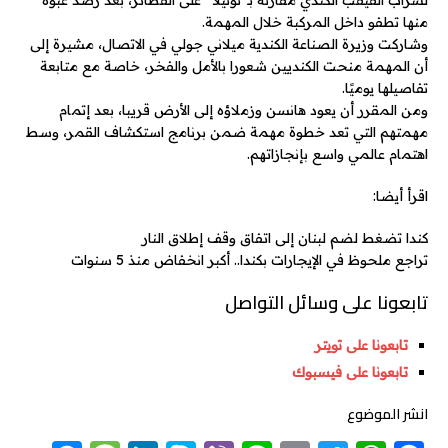
لشراب القيقب الكندي مقارنة بـ”نوتيلا” على الفطائر، بعد رصد عبوة
منها تطفو داخل المركبة خلال المهمة.
وشاركت وزيرة الصناعة الكندية ميلاني جولي في الاتصال، مشيرة إلى
أن المهمة منحت الكنديين شعورا بالأمل والفخر، خاصة مع متابعة
تفاصيلها يوميًا.
ومن المقرر أن يعود هانسن وزملاؤه إلى الأرض قريبا، بعد إتمام
مهمتهم التي تعد خطوة مهمة ضمن برنامج استكشاف القمر، وسط
اهتمام عالمي واسع بإنجازاتهم.
اقرأ أيضا:
كندا تضغط لضم لبنان إلى اتفاق وقف إطلاق النار
تراجع ملحوظ في الإيجارات بكندا.. أكبر انخفاض منذ 5 سنوات
تابعونا على وسائل التواصل
تابعونا على تويتر
تابعونا على فيسبوك
انشر الموضوع