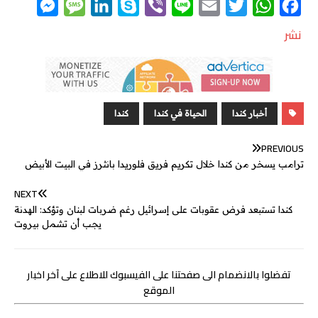
M
M
L
S
V
L
E
T
W
F
e
e
i
k
i
i
m
w
h
a
نشر
s
s
n
y
b
n
a
i
a
c
s
s
k
p
e
e
i
t
t
e
e
a
e
e
r
l
t
s
b
n
g
d
e
A
o
أخبار كندا
الحياة في كندا
كندا
g
e
I
r
p
o
PREVIOUS
e
n
p
k
ترامب يسخر من كندا خلال تكريم فريق فلوريدا بانثرز في البيت الأبيض
r
NEXT
كندا تستبعد فرض عقوبات على إسرائيل رغم ضربات لبنان وتؤكد: الهدنة
يجب أن تشمل بيروت
تفضلوا بالانضمام الى صفحتنا على الفيسبوك للاطلاع على آخر اخبار
الموقع