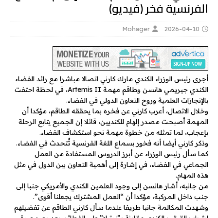
الفرنسية فخر (فيديو)
Mohager
2026-04-10
أجرى رئيس الوزراء الكندي مارك كارني اتصالا مباشرا مع رائد الفضاء
الكندي جيريمي هانسن وطاقم مهمة Artemis II، في لحظة احتفت
بالإنجازات العلمية وروح التعاون الدولي في الفضاء.
وخلال الاتصال، أعرب كارني عن فخره بما يحققه الطاقم، مؤكدا أن
المهمة أصبحت مصدر إلهام للكنديين، قائلا إن الجميع يتابع الرحلة
بإعجاب، لما تمثله من خطوة مهمة نحو استكشاف الفضاء.
وذكر كارني أيضا أنه فخور بسماع اللغة الفرنسية تُتحدث في الفضاء.
كما سأل رئيس الوزراء عن أبرز الدروس المستفادة من العمل
الجماعي في الفضاء، في إشارة إلى أهمية التعاون بين الدول في مثل
هذه المهام.
من جانبه، أشار هانسن إلى وجود العلمين الكندي والأمريكي جنبا إلى
جنب داخل المركبة، مؤكدا أن “العمل المشترك يجعلنا أقوى”.
وشهدت المكالمة جانبا طريفا عندما سأل كارني الطاقم عن تفضيلهم